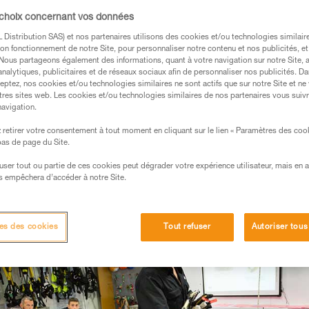
 et déploie, au niveau international, l'exper
 choix concernant vos données
on et conception de solutions techniques. C
 la verticalité au conseil, à l'utilisation et à
Distribution SAS) et nos partenaires utilisons des cookies et/ou technologies similai
on fonctionnement de notre Site, pour personnaliser notre contenu et nos publicités, et
on Individuelle (EPI). Nos centres de forma
. Nous partageons également des informations, quant à votre navigation sur notre Site, 
 techniques d'utilisation de nos produits. No
analytiques, publicitaires et de réseaux sociaux afin de personnaliser nos publicités. Da
es réponses techniques à des problèmes sp
eptez, nos cookies et/ou technologies similaires ne sont actifs que sur notre Site et ne
tres sites web. Les cookies et/ou technologies similaires de nos partenaires vous suiv
navigation.
DE ET ESPACES CONFINÉS
retirer votre consentement à tout moment en cliquant sur le lien « Paramètres des coo
 bas de page du Site.
efuser tout ou partie de ces cookies peut dégrader votre expérience utilisateur, mais en 
s empêchera d’accéder à notre Site.
es des cookies
Tout refuser
Autoriser tous