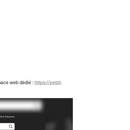
pace web dédié :
https://petzl-