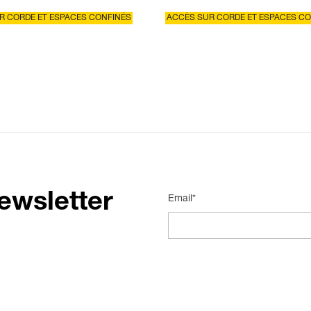
R CORDE ET ESPACES CONFINÉS
ACCÈS SUR CORDE ET ESPACES C
ewsletter
Email*