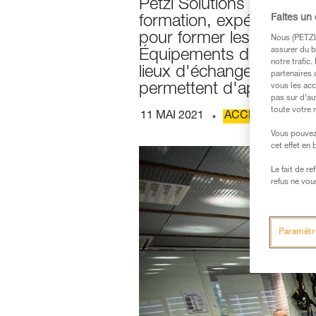
Petzl Solutions développe
Faites un
formation, expérimentati
pour former les acteurs de
Nous (PETZL 
assurer du b
Équipements de Protecti
notre trafic
lieux d'échanges sur les
partenaires 
permettent d'apporter d
vous les acc
pas sur d’au
toute votre 
11 MAI 2021
ACCÈS SUR COR
Vous pouvez 
cet effet en
Le fait de r
refus ne vou
Paramètr