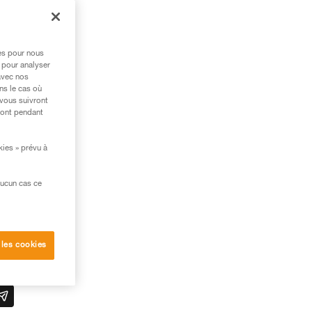
res pour nous
 pour analyser
avec nos
ns le cas où
 vous suivront
ront pendant
kies » prévu à
aucun cas ce
 les cookies