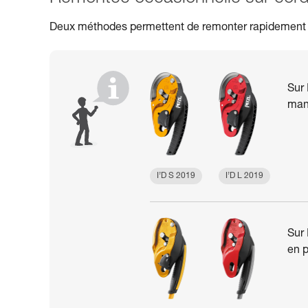
Deux méthodes permettent de remonter rapidement su
Sur 
mani
I’D S 2019
I’D L 2019
Sur 
en p