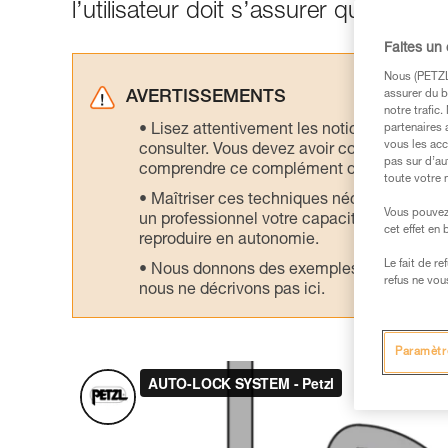
l’utilisateur doit s’assurer que la po
Faites un
Nous (PETZL 
assurer du b
AVERTISSEMENTS
notre trafic
Lisez attentivement les notices technique
partenaires 
vous les acc
consulter. Vous devez avoir compris les in
pas sur d’au
comprendre ce complément d’informations
toute votre 
Maîtriser ces techniques nécessite une f
Vous pouvez 
un professionnel votre capacité à refaire la
cet effet en
reproduire en autonomie.
Le fait de r
Nous donnons des exemples de techniques l
refus ne vou
nous ne décrivons pas ici.
Paramètr