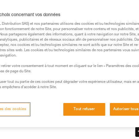
ignée est bien revenue en position d’arrêt.
 choix concernant vos données
Distribution SAS) et nos partenaires utilisons des cookies et/ou technologies similai
on fonctionnement de notre Site, pour personnaliser notre contenu et nos publicités, et
. Nous partageons également des informations, quant à votre navigation sur notre Site, 
s des produits utilisés dans ce conseil avant de le
analytiques, publicitaires et de réseaux sociaux afin de personnaliser nos publicités. Da
eptez, nos cookies et/ou technologies similaires ne sont actifs que sur notre Site et ne
formations de la notice technique pour pouvoir
tres sites web. Les cookies et/ou technologies similaires de nos partenaires vous suiv
.
navigation.
ormation et un entraînement spécifique. Validez avec
retirer votre consentement à tout moment en cliquant sur le lien « Paramètres des coo
 manipulation, seul, en toute sécurité, avant de la
 bas de page du Site.
efuser tout ou partie de ces cookies peut dégrader votre expérience utilisateur, mais en 
iées à votre activité. Il peut en exister d’autres que
s empêchera d’accéder à notre Site.
es des cookies
Tout refuser
Autoriser tous