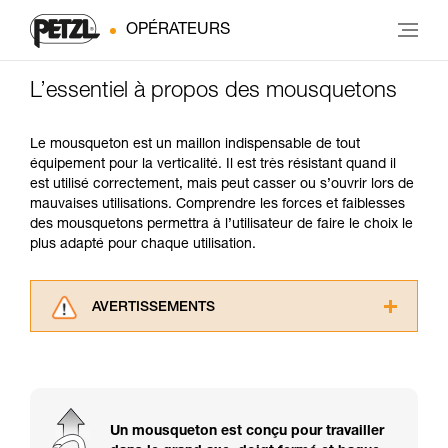
OPÉRATEURS
L’essentiel à propos des mousquetons
Le mousqueton est un maillon indispensable de tout
équipement pour la verticalité. Il est très résistant quand il
est utilisé correctement, mais peut casser ou s’ouvrir lors de
mauvaises utilisations. Comprendre les forces et faiblesses
des mousquetons permettra à l’utilisateur de faire le choix le
plus adapté pour chaque utilisation.
AVERTISSEMENTS
Lisez attentivement les notices techniques des
produits utilisés dans ce conseil avant de le
consulter. Vous devez avoir compris les
informations de la notice technique pour
pouvoir comprendre ce complément
Un mousqueton est conçu pour travailler
d’informations.