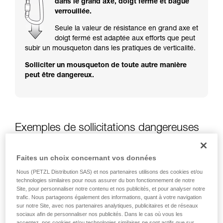
dans le grand axe, doigt fermé et bague
Maîtriser ces techniques nécessite une
verrouillée.
formation et un entraînement spécifique. Validez
avec un professionnel votre capacité à refaire
Seule la valeur de résistance en grand axe et
la manipulation, seul, en toute sécurité, avant
doigt fermé est adaptée aux efforts que peut
de la reproduire en autonomie.
subir un mousqueton dans les pratiques de verticalité.
Nous donnons des exemples de techniques
Solliciter un mousqueton de toute autre manière
liées à votre activité. Il peut en exister d’autres
peut être dangereux.
que nous ne décrivons pas ici.
Exemples de sollicitations dangereuses
des mousquetons
Faites un choix concernant vos données
Nous (PETZL Distribution SAS) et nos partenaires utilisons des cookies et/ou
technologies similaires pour nous assurer du bon fonctionnement de notre
Site, pour personnaliser notre contenu et nos publicités, et pour analyser notre
trafic. Nous partageons également des informations, quant à votre navigation
sur notre Site, avec nos partenaires analytiques, publicitaires et de réseaux
sociaux afin de personnaliser nos publicités. Dans le cas où vous les
acceptez, nos cookies et/ou technologies similaires ne sont actifs que sur