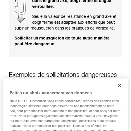
dans le grand axe, doigt fermé et bague
Maîtriser ces techniques nécessite une
verrouillée.
formation et un entraînement spécifique. Validez
avec un professionnel votre capacité à refaire
Seule la valeur de résistance en grand axe et
la manipulation, seul, en toute sécurité, avant
doigt fermé est adaptée aux efforts que peut
de la reproduire en autonomie.
subir un mousqueton dans les pratiques de verticalité.
Nous donnons des exemples de techniques
Solliciter un mousqueton de toute autre manière
liées à votre activité. Il peut en exister d’autres
peut être dangereux.
que nous ne décrivons pas ici.
Exemples de sollicitations dangereuses
des mousquetons
Faites un choix concernant vos données
Nous (PETZL Distribution SAS) et nos partenaires utilisons des cookies et/ou
technologies similaires pour nous assurer du bon fonctionnement de notre
Site, pour personnaliser notre contenu et nos publicités, et pour analyser notre
trafic. Nous partageons également des informations, quant à votre navigation
sur notre Site, avec nos partenaires analytiques, publicitaires et de réseaux
sociaux afin de personnaliser nos publicités. Dans le cas où vous les
acceptez, nos cookies et/ou technologies similaires ne sont actifs que sur