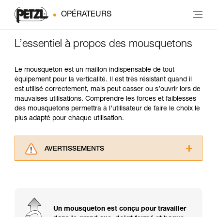
OPÉRATEURS
L’essentiel à propos des mousquetons
Le mousqueton est un maillon indispensable de tout
équipement pour la verticalité. Il est très résistant quand il
est utilisé correctement, mais peut casser ou s’ouvrir lors de
mauvaises utilisations. Comprendre les forces et faiblesses
des mousquetons permettra à l’utilisateur de faire le choix le
plus adapté pour chaque utilisation.
AVERTISSEMENTS
Lisez attentivement les notices techniques des
produits utilisés dans ce conseil avant de le
consulter. Vous devez avoir compris les
informations de la notice technique pour
pouvoir comprendre ce complément
Un mousqueton est conçu pour travailler
d’informations.