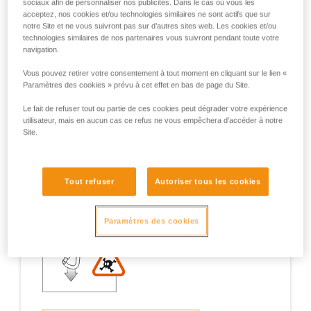
sociaux afin de personnaliser nos publicités. Dans le cas où vous les
acceptez, nos cookies et/ou technologies similaires ne sont actifs que sur
notre Site et ne vous suivront pas sur d’autres sites web. Les cookies et/ou
technologies similaires de nos partenaires vous suivront pendant toute votre
navigation.
Exemples de situations à risques sur le
Vous pouvez retirer votre consentement à tout moment en cliquant sur le lien «
terrain
Paramètres des cookies » prévu à cet effet en bas de page du Site.
Le fait de refuser tout ou partie de ces cookies peut dégrader votre expérience
utilisateur, mais en aucun cas ce refus ne vous empêchera d’accéder à notre
Site.
1. Ouverture du doigt, travail en doigt
Tout refuser
Autoriser tous les cookies
ouvert
Paramètres des cookies