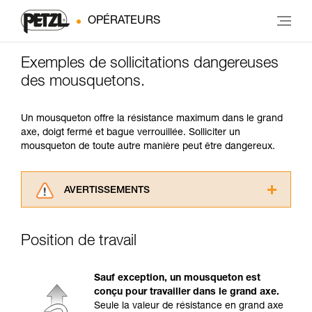
OPÉRATEURS
Exemples de sollicitations dangereuses
des mousquetons.
Un mousqueton offre la résistance maximum dans le grand
axe, doigt fermé et bague verrouillée. Solliciter un
mousqueton de toute autre manière peut être dangereux.
AVERTISSEMENTS
Lisez attentivement les notices techniques des
produits utilisés dans ce conseil avant de le
Position de travail
consulter. Vous devez avoir compris les
informations de la notice technique pour
pouvoir comprendre ce complément
Sauf exception, un mousqueton est
d’informations.
conçu pour travailler dans le grand axe.
Maîtriser ces techniques nécessite une
Seule la valeur de résistance en grand axe