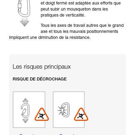
formation et un entraînement spécifique. Validez
et doigt fermé est adaptée aux efforts que
avec un professionnel votre capacité à refaire
peut subir un mousqueton dans les
la manipulation, seul, en toute sécurité, avant
pratiques de verticalité.
de la reproduire en autonomie.
Nous donnons des exemples de techniques
Tous les axes de travail autres que le grand
liées à votre activité. Il peut en exister d’autres
axe et tous les mauvais positionnements
que nous ne décrivons pas ici.
impliquent une diminution de la résistance.
Les risques principaux
RISQUE DE DÉCROCHAGE