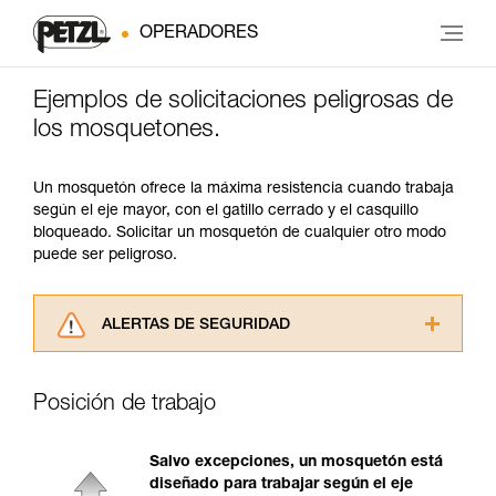
OPERADORES
Ejemplos de solicitaciones peligrosas de
los mosquetones.
Un mosquetón ofrece la máxima resistencia cuando trabaja
según el eje mayor, con el gatillo cerrado y el casquillo
bloqueado. Solicitar un mosquetón de cualquier otro modo
puede ser peligroso.
ALERTAS DE SEGURIDAD
Lea atentamente las fichas técnicas de los
productos utilizados en este consejo antes de
Posición de trabajo
consultarlo. Usted debe comprender la
información de la ficha técnica para poder
comprender este complemento informativo.
Salvo excepciones, un mosquetón está
Dominar estas técnicas requiere una formación
diseñado para trabajar según el eje