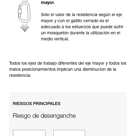
y un entrenamiento específico. Confirme a
mayor.
través de un profesional su capacidad para
ejecutar estas técnicas, solo y con total
Sólo el valor de la resistencia según el eje
seguridad, antes de ejecutarlas de forma
mayor y con el gatillo cerrado es el
autónoma.
adecuado a los esfuerzos que puede sufrir
Damos ejemplos de técnicas relacionadas con
un mosquetón durante la utilización en el
su actividad. Pueden existir otras que no
medio vertical.
describimos aquí.
Todos los ejes de trabajo diferentes del eje mayor y todos los
malos posicionamientos implican una disminución de la
resistencia.
RIESGOS PRINCIPALES
Riesgo de desenganche