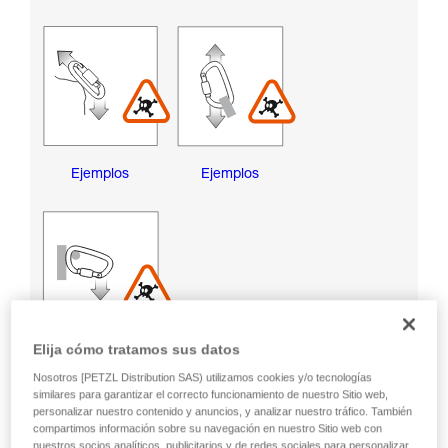
Ejemplos
Ejemplos
Elija cómo tratamos sus datos
Ejemplos
Nosotros [PETZL Distribution SAS) utilizamos cookies y/o tecnologías
similares para garantizar el correcto funcionamiento de nuestro Sitio web,
personalizar nuestro contenido y anuncios, y analizar nuestro tráfico. También
RIESGOS DE DAÑAR EL CASQUILLO DE BLOQUEO
compartimos información sobre su navegación en nuestro Sitio web con
nuestros socios analíticos, publicitarios y de redes sociales para personalizar