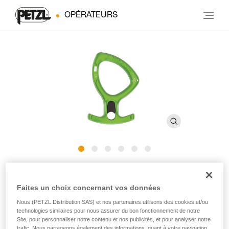
OPÉRATEURS
PIRANA CLUB
Faites un choix concernant vos données
Descendeur à freinage modulable pour le canyoning
Nous (PETZL Distribution SAS) et nos partenaires utilisons des cookies et/ou
technologies similaires pour nous assurer du bon fonctionnement de notre
Site, pour personnaliser notre contenu et nos publicités, et pour analyser notre
Pour vos premières descentes en canyoning ! Conçu pour
trafic. Nous partageons également des informations, quant à votre navigation