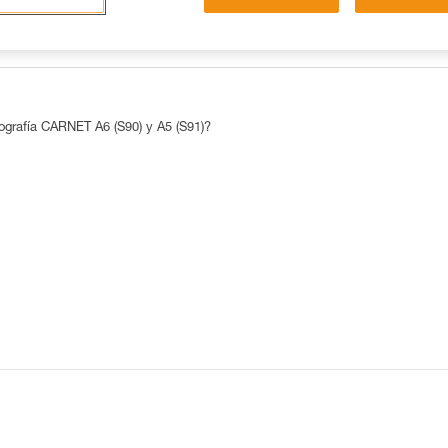
LAS 15 RESPUESTAS MÁS CONSULTADAS
CONTACTO
pografía CARNET A6 (S90) y A5 (S91)?