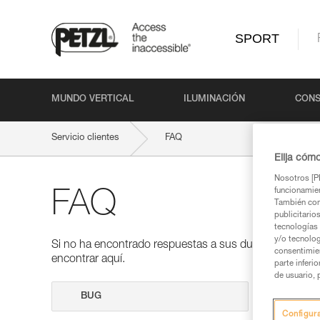
SPORT
MUNDO VERTICAL
ILUMINACIÓN
CONS
Servicio clientes
FAQ
Elija cóm
Nosotros [PE
funcionamien
FAQ
También com
publicitario
tecnologías 
y/o tecnolog
Si no ha encontrado respuestas a sus dudas en nuestra
consentimie
encontrar aquí.
parte inferi
de usuario, 
Realizar 
Configur