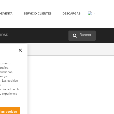
DE VENTA
SERVICIO CLIENTES
DESCARGAS
Buscar
RIDAD
correcto
tráfico.
nalíticos,
ies y/o
b. Las cookies
u
orcionado en la
su experiencia
 las cookies