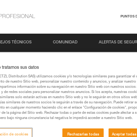
PROFESIONAL
PUNTOS 
EJOS TÉCNICOS
COMUNIDAD
ALERTAS DE SEGU
o tratamos sus datos
TZL Distribution SAS) utilizamos cookies y/o tecnologías similares para garantizar el 
to de nuestro Sitio web, personalizar nuestro contenido y anuncios, y analizar nuestro 
partimos información sobre su navegación en nuestro Sitio web con nuestros socios a
s y de redes sociales para personalizar nuestros anuncios. Si los acepta, nuestras cook
similares solo estarán activas en nuestro Sitio web y no le seguirán en otros sitios we
ías similares de nuestros socios le seguirán a través de su navegación. Puede retirar s
s páginas de productos y técnicas, las debería
nto en cualquier momento haciendo clic en el enlace "Configuración de cookies", prop
or de la página del Sitio web. Rechazar todas o parte de estas cookies puede afectar a 
pero bajo ninguna circunstancia tal negativa le impedirá acceder a nuestro Sitio web.
una búsqueda
ación de cookies
Rechazarlas todas
Aceptar todas