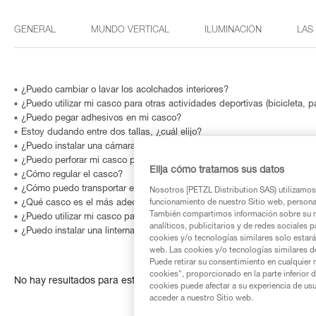
GENERAL
MUNDO VERTICAL
ILUMINACIÓN
LAS
¿Puedo cambiar o lavar los acolchados interiores?
¿Puedo utilizar mi casco para otras actividades deportivas (bicicleta, p
¿Puedo pegar adhesivos en mi casco?
Estoy dudando entre dos tallas, ¿cuál elijo?
¿Puedo instalar una cámara tipo GoPro en mi casco?
¿Puedo perforar mi casco para instalar una linterna frontal o pletina esp
Elija cómo tratamos sus datos
¿Cómo regular el casco?
¿Cómo puedo transportar el casco sin dañarlo?
Nosotros [PETZL Distribution SAS) utilizamos 
funcionamiento de nuestro Sitio web, personali
¿Qué casco es el más adecuado para los cabellos largos?
También compartimos información sobre su n
¿Puedo utilizar mi casco para una utilización profesional?
analíticos, publicitarios y de redes sociales 
¿Puedo instalar una linterna frontal en mi casco?
cookies y/o tecnologías similares solo estarán
web. Las cookies y/o tecnologías similares d
Puede retirar su consentimiento en cualquier
cookies", proporcionado en la parte inferior 
No hay resultados para esta búsqueda
cookies puede afectar a su experiencia de usu
acceder a nuestro Sitio web.