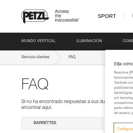
SPORT
MUNDO VERTICAL
ILUMINACIÓN
CONS
Servicio clientes
FAQ
Elija cóm
Nosotros [PE
funcionamien
FAQ
También com
publicitario
tecnologías 
y/o tecnolog
Si no ha encontrado respuestas a sus dudas en nuestra
consentimie
encontrar aquí.
parte inferi
de usuario, 
Realizar 
Configur