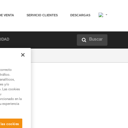
DE VENTA
SERVICIO CLIENTES
DESCARGAS
Buscar
RIDAD
correcto
tráfico.
nalíticos,
ies y/o
b. Las cookies
u
orcionado en la
su experiencia
 las cookies