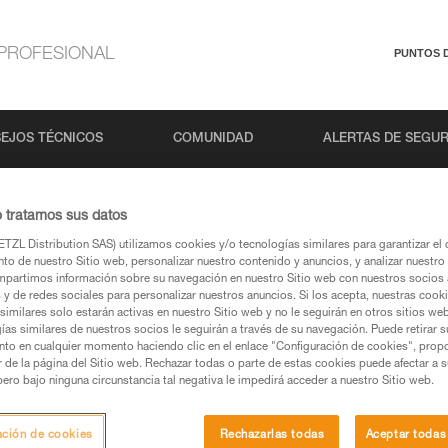
PROFESIONAL
PUNTOS 
EJOS TÉCNICOS
COMUNIDAD
ALERTAS DE SEGU
o tratamos sus datos
TZL Distribution SAS) utilizamos cookies y/o tecnologías similares para garantizar el 
to de nuestro Sitio web, personalizar nuestro contenido y anuncios, y analizar nuestro 
partimos información sobre su navegación en nuestro Sitio web con nuestros socios a
s y de redes sociales para personalizar nuestros anuncios. Si los acepta, nuestras cook
similares solo estarán activas en nuestro Sitio web y no le seguirán en otros sitios we
ías similares de nuestros socios le seguirán a través de su navegación. Puede retirar s
s páginas de productos y técnicas, las debería
nto en cualquier momento haciendo clic en el enlace "Configuración de cookies", prop
or de la página del Sitio web. Rechazar todas o parte de estas cookies puede afectar a 
pero bajo ninguna circunstancia tal negativa le impedirá acceder a nuestro Sitio web.
una búsqueda
ación de cookies
Rechazarlas todas
Aceptar todas