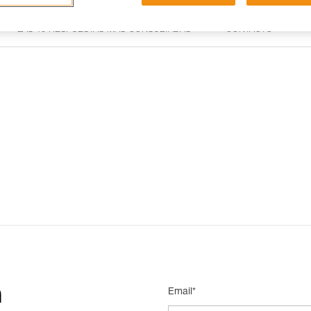
LAS 15 RESPUESTAS MÁS CONSULTADAS
CONTACTO
n
Email*