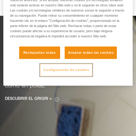
nuestros anuncios. Si los acepta, nuestras cookies y/o tecnologías similares
solo estarán activas en nuestro Sitio web y no le seguirán en otros sitios web.
Las cookies y/o tecnologías similares de nuestros socios le seguirán a través
de su navegación. Puede retirar su consentimiento en cualquier momento
haciendo clic en el enlace "Configuración de cookies", proporcionado en la
parte inferior de la página del Sitio web. Rechazar todas o parte de estas
cookies puede afectar a su experiencia de usuario, pero bajo ninguna
Diseñado para escalar.
circunstancia tal negativa le impedirá acceder a nuestro Sitio web.
Pensado para
Rechazarlas todas
Aceptar todas las cookies
asegurar.
Configuración de cookies
GRIGRI+: mayor serenidad tanto de primero
como en polea.
DESCUBRIR EL GRIGRI +