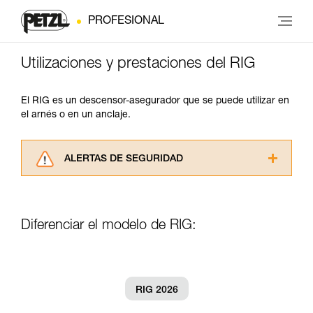
PROFESIONAL
Utilizaciones y prestaciones del RIG
El RIG es un descensor-asegurador que se puede utilizar en
el arnés o en un anclaje.
ALERTAS DE SEGURIDAD
Lea atentamente las fichas técnicas de los
productos utilizados en este consejo antes de
consultarlo. Usted debe comprender la
Diferenciar el modelo de RIG:
información de la ficha técnica para poder
comprender este complemento informativo.
Dominar estas técnicas requiere una formación
y un entrenamiento específico. Confirme a
través de un profesional su capacidad para
RIG 2026
ejecutar estas técnicas, solo y con total
seguridad, antes de ejecutarlas de forma