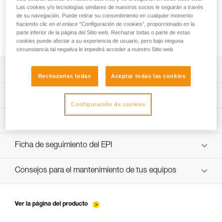
Las cookies y/o tecnologías similares de nuestros socios le seguirán a través
de su navegación. Puede retirar su consentimiento en cualquier momento
haciendo clic en el enlace "Configuración de cookies", proporcionado en la
Cómo calcular la relación del polipasto
parte inferior de la página del Sitio web. Rechazar todas o parte de estas
cookies puede afectar a su experiencia de usuario, pero bajo ninguna
circunstancia tal negativa le impedirá acceder a nuestro Sitio web.
Descargar ficha técnica (PDF)
Rechazarlas todas
Aceptar todas las cookies
Technical Notice
Aplicación para el control y seguimiento de sus EPI
Configuración de cookies
descubra ePPEcentre
Procedimiento de revisión del EPI
verif-EPI-poulies-procedure-ES
Ficha de seguimiento del EPI
verif-EPI-poulies-suivi-ES
Consejos para el mantenimiento de tus equipos
entretien-poulies-ES
Ver la página del producto