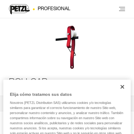
PROFESIONAL
ROLLCAB
Elija cómo tratamos sus datos
Nosotros [PETZL Distribution SAS) utilizamos cookies y/o tecnologías
Todos los contenidos técnicos
1
Filtrar
similares para garantizar el correcto funcionamiento de nuestro Sitio web,
personalizar nuestro contenido y anuncios, y analizar nuestro tráfico. También
compartimos información sobre su navegación en nuestro Sitio web con
nuestros socios analíticos, publicitarios y de redes sociales para personalizar
nuestros anuncios. Si los acepta, nuestras cookies y/o tecnologías similares
solo estarán activas en nuestro Sitio web y no le seguirán en otros sitios web.