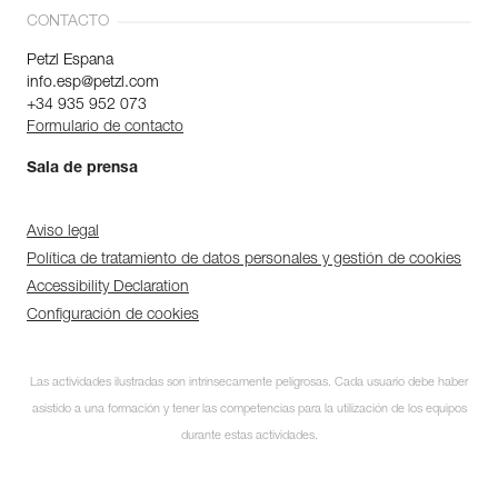
CONTACTO
Petzl Espana
info.esp@petzl.com
+34 935 952 073
Formulario de contacto
Sala de prensa
Aviso legal
Política de tratamiento de datos personales y gestión de cookies
Accessibility Declaration
Configuración de cookies
Las actividades ilustradas son intrínsecamente peligrosas. Cada usuario debe haber
asistido a una formación y tener las competencias para la utilización de los equipos
durante estas actividades.