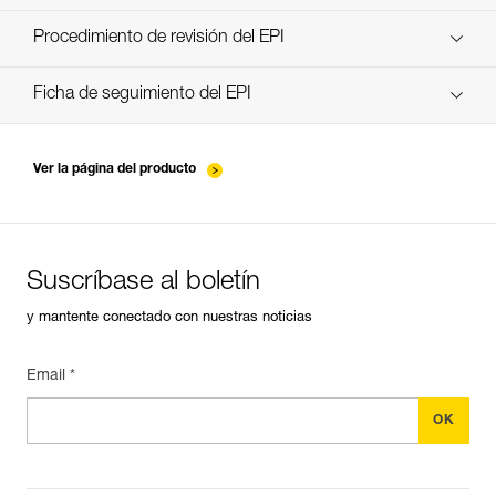
descubra ePPEcentre
Procedimiento de revisión del EPI
verif-EPI-poulies-procedure-ES
Ficha de seguimiento del EPI
verif-EPI-poulies-suivi-ES
Ver la página del producto
Suscríbase al boletín
y mantente conectado con nuestras noticias
Email *