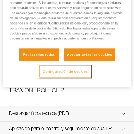
nuestros anuncios. Si los acepta, nuestras cookies y/o tecnologías similares
solo estarán activas en nuestro Sitio web y no le seguirán en otros sitios web.
Las cookies y/o tecnologías similares de nuestros socios le seguirán a través
de su navegación. Puede retirar su consentimiento en cualquier momento
Cómo calcular la relación del polipasto
haciendo clic en el enlace "Configuración de cookies", proporcionado en la
parte inferior de la página del Sitio web. Rechazar todas o parte de estas
cookies puede afectar a su experiencia de usuario, pero bajo ninguna
circunstancia tal negativa le impedirá acceder a nuestro Sitio web.
Rechazarlas todas
Aceptar todas las cookies
Configuración de cookies
Ensayos de eficacia y rendimiento de
polipastos con MAESTRO, I’D S, PRO
TRAXION, ROLLCLIP...
Descargar ficha técnica (PDF)
Technical Notice
Aplicación para el control y seguimiento de sus EPI