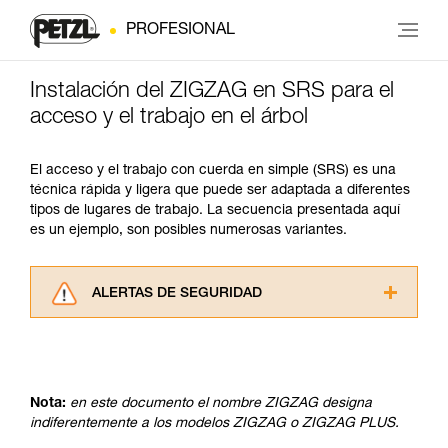
PROFESIONAL
Instalación del ZIGZAG en SRS para el
acceso y el trabajo en el árbol
El acceso y el trabajo con cuerda en simple (SRS) es una
técnica rápida y ligera que puede ser adaptada a diferentes
tipos de lugares de trabajo. La secuencia presentada aquí
es un ejemplo, son posibles numerosas variantes.
ALERTAS DE SEGURIDAD
Lea atentamente las fichas técnicas de los
productos utilizados en este consejo antes de
consultarlo. Usted debe comprender la
información de la ficha técnica para poder
Nota:
en este documento el nombre ZIGZAG designa
comprender este complemento informativo.
indiferentemente a los modelos ZIGZAG o ZIGZAG PLUS.
Dominar estas técnicas requiere una formación