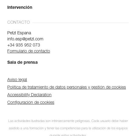
Intervención
CONTACTO
Petzl Espana
info.esp@petzl.com
+34 935 952 073
Formulario de contacto
Sala de prensa
Aviso legal
Política de tratamiento de datos personales y gestión de cookies
Accessibility Declaration
Configuración de cookies
Descubra ePPEcentre
Las actividades ilustradas son intrínsecamente peligrosas. Cada usuario debe haber
Simplifique el control y
asistido a una formación y tener las competencias para la utilización de los equipos
seguimiento de su parque de
durante estas actividades.