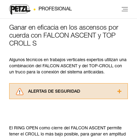
PROFESIONAL
Ganar en eficacia en los ascensos por
cuerda con FALCON ASCENT y TOP
CROLL S
Algunos técnicos en trabajos verticales expertos utilizan una
combinación del FALCON ASCENT y del TOP-CROLL con
un truco para la conexión del sistema anticaídas.
ALERTAS DE SEGURIDAD
Lea atentamente las fichas técnicas de los
productos utilizados en este consejo antes de
consultarlo. Usted debe comprender la
información de la ficha técnica para poder
comprender este complemento informativo.
El RING OPEN como cierre del FALCON ASCENT permite
Dominar estas técnicas requiere una formación
tener el CROLL lo más bajo posible, para ganar en amplitud