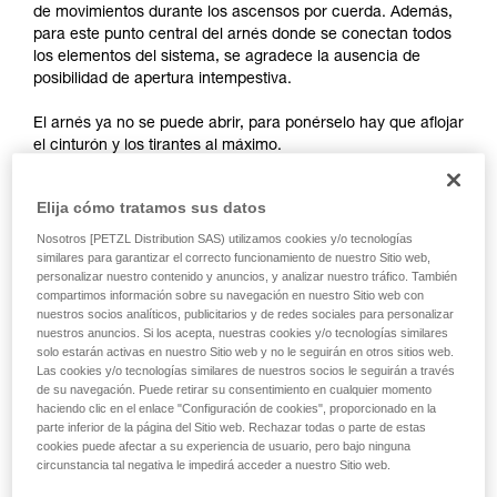
y un entrenamiento específico. Confirme a
de movimientos durante los ascensos por cuerda. Además,
través de un profesional su capacidad para
para este punto central del arnés donde se conectan todos
ejecutar estas técnicas, solo y con total
los elementos del sistema, se agradece la ausencia de
seguridad, antes de ejecutarlas de forma
posibilidad de apertura intempestiva.
autónoma.
Damos ejemplos de técnicas relacionadas con
El arnés ya no se puede abrir, para ponérselo hay que aflojar
su actividad. Pueden existir otras que no
el cinturón y los tirantes al máximo.
describimos aquí.
Elija cómo tratamos sus datos
Nosotros [PETZL Distribution SAS) utilizamos cookies y/o tecnologías
similares para garantizar el correcto funcionamiento de nuestro Sitio web,
personalizar nuestro contenido y anuncios, y analizar nuestro tráfico. También
compartimos información sobre su navegación en nuestro Sitio web con
nuestros socios analíticos, publicitarios y de redes sociales para personalizar
nuestros anuncios. Si los acepta, nuestras cookies y/o tecnologías similares
solo estarán activas en nuestro Sitio web y no le seguirán en otros sitios web.
Las cookies y/o tecnologías similares de nuestros socios le seguirán a través
de su navegación. Puede retirar su consentimiento en cualquier momento
haciendo clic en el enlace "Configuración de cookies", proporcionado en la
parte inferior de la página del Sitio web. Rechazar todas o parte de estas
cookies puede afectar a su experiencia de usuario, pero bajo ninguna
circunstancia tal negativa le impedirá acceder a nuestro Sitio web.