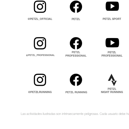
Las actividades ilustradas son intrínsecamente peligrosas. Cada usuario debe ha