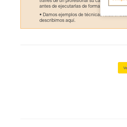
través de un profesional su capacidad para 
antes de ejecutarlas de forma autónoma.
Damos ejemplos de técnicas relacionadas 
describimos aquí.
Ve