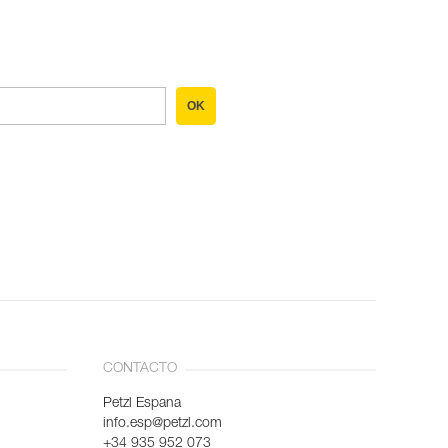
OK
CONTACTO
Petzl Espana
info.esp@petzl.com
+34 935 952 073