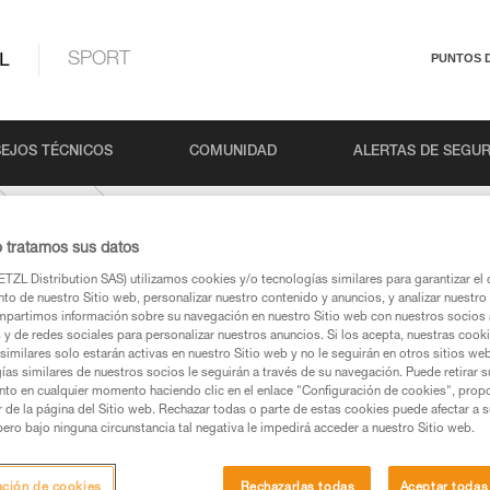
L
SPORT
PUNTOS 
EJOS TÉCNICOS
COMUNIDAD
ALERTAS DE SEGU
FIXE
o tratamos sus datos
TZL Distribution SAS) utilizamos cookies y/o tecnologías similares para garantizar el 
to de nuestro Sitio web, personalizar nuestro contenido y anuncios, y analizar nuestro 
partimos información sobre su navegación en nuestro Sitio web con nuestros socios a
s y de redes sociales para personalizar nuestros anuncios. Si los acepta, nuestras cook
similares solo estarán activas en nuestro Sitio web y no le seguirán en otros sitios we
ías similares de nuestros socios le seguirán a través de su navegación. Puede retirar s
nto en cualquier momento haciendo clic en el enlace "Configuración de cookies", prop
os productos utilizados en este consejo antes de
or de la página del Sitio web. Rechazar todas o parte de estas cookies puede afectar a 
ormación de la ficha técnica para poder comprender
pero bajo ninguna circunstancia tal negativa le impedirá acceder a nuestro Sitio web.
mación y un entrenamiento específico. Confirme a
ación de cookies
Rechazarlas todas
Aceptar todas