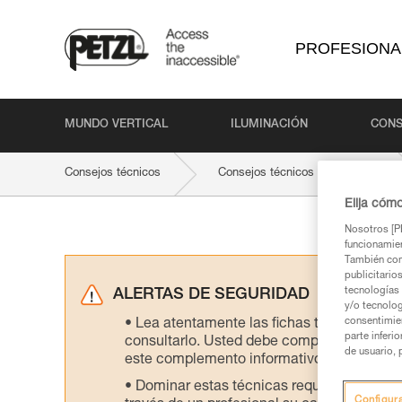
PROFESIONA
MUNDO VERTICAL
ILUMINACIÓN
CONS
Consejos técnicos
Consejos técnicos por producto
Elija cóm
Nosotros [PE
funcionamien
También com
publicitario
tecnologías 
ALERTAS DE SEGURIDAD
y/o tecnolog
consentimie
Lea atentamente las fichas técnicas de l
parte inferi
consultarlo. Usted debe comprender la inf
de usuario, 
este complemento informativo.
Dominar estas técnicas requiere una for
Configur