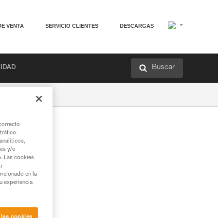
DE VENTA
SERVICIO CLIENTES
DESCARGAS
Buscar
RIDAD
correcto
tráfico.
nalíticos,
ies y/o
b. Las cookies
u
orcionado en la
su experiencia
 las cookies