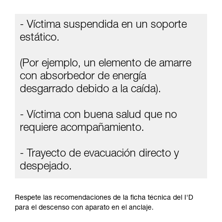
información de la ficha técnica para poder
comprender este complemento informativo.
- Víctima suspendida en un soporte
Dominar estas técnicas requiere una formación
y un entrenamiento específico. Confirme a
estático.
través de un profesional su capacidad para
ejecutar estas técnicas, solo y con total
(Por ejemplo, un elemento de amarre
seguridad, antes de ejecutarlas de forma
autónoma.
con absorbedor de energía
Damos ejemplos de técnicas relacionadas con
desgarrado debido a la caída).
su actividad. Pueden existir otras que no
describimos aquí.
- Víctima con buena salud que no
requiere acompañamiento.
- Trayecto de evacuación directo y
despejado.
Respete las recomendaciones de la ficha técnica del I'D
para el descenso con aparato en el anclaje.