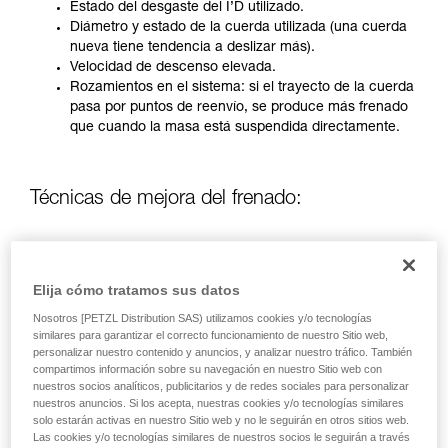
través de un profesional su capacidad para
Estado del desgaste del I’D utilizado.
ejecutar estas técnicas, solo y con total
Diámetro y estado de la cuerda utilizada (una cuerda
seguridad, antes de ejecutarlas de forma
nueva tiene tendencia a deslizar más).
autónoma.
Velocidad de descenso elevada.
Damos ejemplos de técnicas relacionadas con
Rozamientos en el sistema: si el trayecto de la cuerda
su actividad. Pueden existir otras que no
pasa por puntos de reenvío, se produce más frenado
describimos aquí.
que cuando la masa está suspendida directamente.
Técnicas de mejora del frenado:
Utilización de una cuerda de diámetro superior a 12,5
mm.
Elija cómo tratamos sus datos
Nudo dinámico en un mosquetón de reenvío situado
en el anclaje.
Nosotros [PETZL Distribution SAS) utilizamos cookies y/o tecnologías
Manipulación por dos operadores (únicamente con el
similares para garantizar el correcto funcionamiento de nuestro Sitio web,
I’D antes de 2019).
personalizar nuestro contenido y anuncios, y analizar nuestro tráfico. También
compartimos información sobre su navegación en nuestro Sitio web con
nuestros socios analíticos, publicitarios y de redes sociales para personalizar
nuestros anuncios. Si los acepta, nuestras cookies y/o tecnologías similares
PARA UNA MASA DE HASTA 280 KG TOTALMENTE EN EL
solo estarán activas en nuestro Sitio web y no le seguirán en otros sitios web.
VACÍO SIN PUNTO DE REENVÍO:
Las cookies y/o tecnologías similares de nuestros socios le seguirán a través