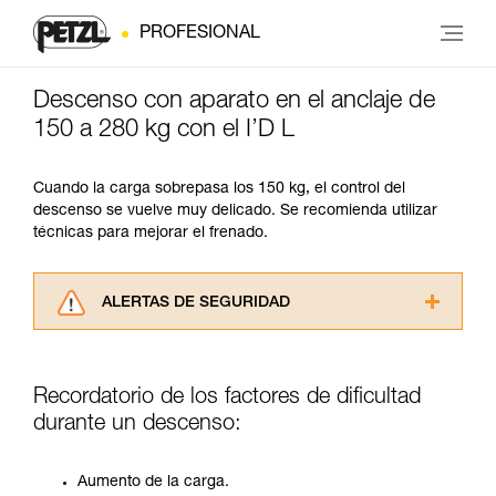
PROFESIONAL
Descenso con aparato en el anclaje de
150 a 280 kg con el I’D L
Cuando la carga sobrepasa los 150 kg, el control del
descenso se vuelve muy delicado. Se recomienda utilizar
técnicas para mejorar el frenado.
ALERTAS DE SEGURIDAD
Lea atentamente las fichas técnicas de los
productos utilizados en este consejo antes de
consultarlo. Usted debe comprender la
Recordatorio de los factores de dificultad
información de la ficha técnica para poder
durante un descenso:
comprender este complemento informativo.
Dominar estas técnicas requiere una formación
y un entrenamiento específico. Confirme a
Aumento de la carga.