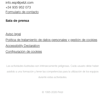
info.esp@petzl.com
+34 935 952 073
Formulario de contacto
Sala de prensa
Aviso legal
Política de tratamiento de datos personales y gestión de cookies
Accessibility Declaration
Configuración de cookies
Las actividades ilustradas son intrínsecamente peligrosas. Cada usuario debe haber
asistido a una formación y tener las competencias para la utilización de los equipos
durante estas actividades.
© 1995-2026 Petzl