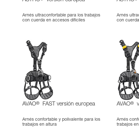
ASTRO
versión europea
ASTRO
Arnés ultraconfortable para los trabajos
Arnés ultra
con cuerda en accesos difíciles
con cuerda 
AVAO
®
FAST versión europea
AVAO
®
v
Arnés confortable y polivalente para los
Arnés confo
trabajos en altura
trabajos en