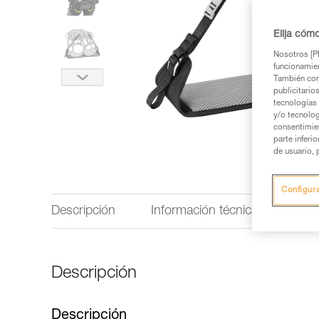
Elija cóm
Nosotros [PE
funcionamien
También com
publicitario
tecnologías 
y/o tecnolog
consentimie
parte inferi
de usuario, 
Configur
Descripción
Información técnica
Otro
Descripción
Descripción