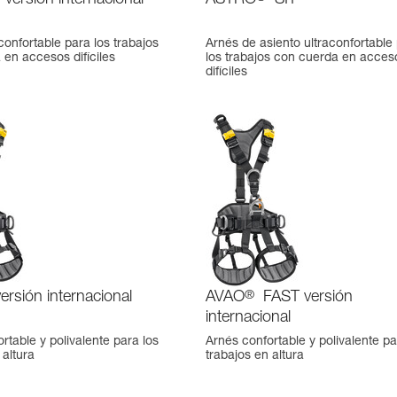
versión internacional
ASTRO
SIT
confortable para los trabajos
Arnés de asiento ultraconfortable
en accesos difíciles
los trabajos con cuerda en acces
difíciles
ersión internacional
AVAO
®
FAST versión
internacional
rtable y polivalente para los
Arnés confortable y polivalente pa
 altura
trabajos en altura