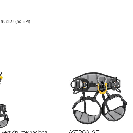
uxiliar (no EPI)
®