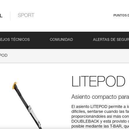
L
SPORT
PUNTOS 
EJOS TÉCNICOS
COMUNIDAD
ALERTAS DE SEGU
EPOD
LITEPOD
Asiento compacto para
El asiento LITEPOD permite a l
difíciles, sentarse cuando las 
proporcionándoles así más confo
DOUBLEBACK y está provisto de 
posible mediante las T-BAR, que