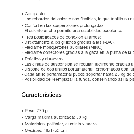
Compacto:
- Los rebordes del asiento son flexibles, lo que facilita s
Confort en las suspensiones prolongadas:
- El asiento ancho permite una estabilidad excelente.
Tres posibilidades de conexión al arnés:
- Directamente a los grilletes gracias a las T-BAR.
- Mediante mosquetones auxiliares (MINO).
- Mediante conectores gracias a la gaza en la punta de la 
Práctico y duradero:
- Las cintas de suspensión se regulan fácilmente gracias
- Dispone de dos anillos portamaterial, preformados con fu
- Cada anillo portamaterial puede soportar hasta 25 kg de 
- Posibilidad de reemplazar la funda, conservando así la p
Características
Peso: 770 g
Carga máxima autorizada: 50 kg
Materiales: poliéster, aluminio y acero
Medidas: 48x14x5 cm