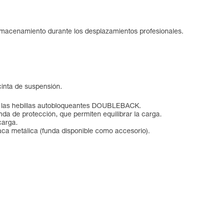
u almacenamiento durante los desplazamientos profesionales.
cinta de suspensión.
 a las hebillas autobloqueantes DOUBLEBACK.
nda de protección, que permiten equilibrar la carga.
carga.
laca metálica (funda disponible como accesorio).