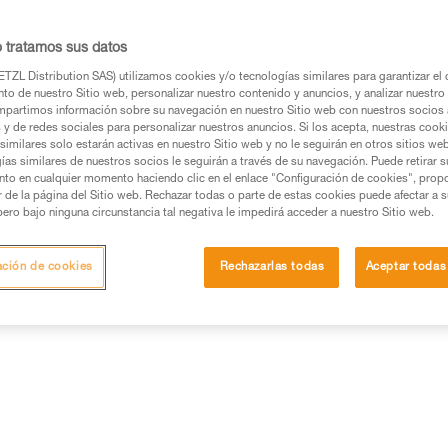
conectores o mosquetones auxi
o tratamos sus datos
Buscar un punto de venta
TZL Distribution SAS) utilizamos cookies y/o tecnologías similares para garantizar el 
to de nuestro Sitio web, personalizar nuestro contenido y anuncios, y analizar nuestro 
partimos información sobre su navegación en nuestro Sitio web con nuestros socios a
s y de redes sociales para personalizar nuestros anuncios. Si los acepta, nuestras cook
similares solo estarán activas en nuestro Sitio web y no le seguirán en otros sitios we
ías similares de nuestros socios le seguirán a través de su navegación. Puede retirar s
nto en cualquier momento haciendo clic en el enlace "Configuración de cookies", prop
or de la página del Sitio web. Rechazar todas o parte de estas cookies puede afectar a 
pero bajo ninguna circunstancia tal negativa le impedirá acceder a nuestro Sitio web.
ación de cookies
Rechazarlas todas
Aceptar todas
s productos