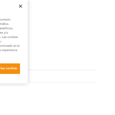
liares tipo MINO.
correcto
tráfico.
nalíticos,
ies y/o
b. Las cookies
u
orcionado en la
su experiencia
 las cookies