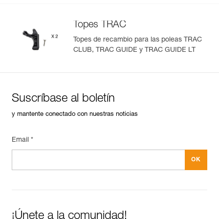
Importe y exporte de forma sencilla los datos de sus EPI.
Topes TRAC
Consulte el historial de un producto desde su fecha de
fabricación.
Topes de recambio para las poleas TRAC
CLUB, TRAC GUIDE y TRAC GUIDE LT
Más información
Suscríbase al boletín
y mantente conectado con nuestras noticias
Email *
¡Únete a la comunidad!