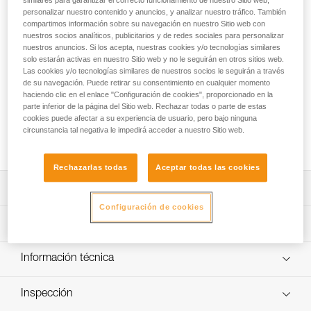
similares para garantizar el correcto funcionamiento de nuestro Sitio web,
Fácil de utilizar, la TRAC CLUB es una polea diseñada para
personalizar nuestro contenido y anuncios, y analizar nuestro tráfico. También
los recorridos acrobáticos en altura. Ergonómica, ofrece una
compartimos información sobre su navegación en nuestro Sitio web con
excelente prensión y permite al cliente instalar la polea en el
nuestros socios analíticos, publicitarios y de redes sociales para personalizar
cable con una mano. Los extremos están equipados de
nuestros anuncios. Si los acepta, nuestras cookies y/o tecnologías similares
topes que limitan engancharse los dedos y dos soportes
solo estarán activas en nuestro Sitio web y no le seguirán en otros sitios web.
Las cookies y/o tecnologías similares de nuestros socios le seguirán a través
para conectores, que evitan su desgaste por rozamiento con
de su navegación. Puede retirar su consentimiento en cualquier momento
el cable. Los elementos de amarre JOKO y AVENTEX se
haciendo clic en el enlace "Configuración de cookies", proporcionado en la
integran directamente en la polea para convertir el conjunto
parte inferior de la página del Sitio web. Rechazar todas o parte de estas
en imperdible. La vida útil se optimiza gracias a los
cookies puede afectar a su experiencia de usuario, pero bajo ninguna
rodamientos de excelente durabilidad y a los topes
circunstancia tal negativa le impedirá acceder a nuestro Sitio web.
desmontables y disponibles como piezas de recambio.
Rechazarlas todas
Aceptar todas las cookies
Descripción
Configuración de cookies
Polea fácil de utilizar diseñada para los recorridos
Características técnicas
acrobáticos en altura:
- Sistema de apertura ergonómico que permite al cliente
Diámetro de cable: 9 a 13 mm (también se puede utilizar
Información técnica
instalar fácilmente la polea en el cable con una mano.
con cuerda)
- Dos roldanas en línea que garantizan una excelente
Ficha técnica
Peso unitario: 490 g
estabilidad en las tirolinas.
Inspección
Descargar el pdf technical-notice-TRAC GUIDE-GUIDE
- Parte inferior ergonómica que aporta una sujeción con la
Materiales: cuerpo de aluminio, roldana de acero
LT-CLUB-01