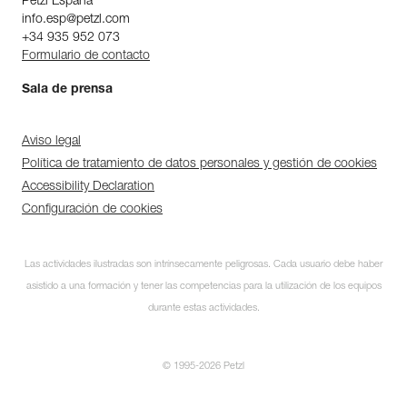
Petzl Espana
info.esp@petzl.com
+34 935 952 073
Formulario de contacto
Sala de prensa
Aviso legal
Política de tratamiento de datos personales y gestión de cookies
Accessibility Declaration
Configuración de cookies
Las actividades ilustradas son intrínsecamente peligrosas. Cada usuario debe haber
asistido a una formación y tener las competencias para la utilización de los equipos
durante estas actividades.
© 1995-2026 Petzl