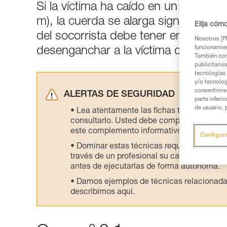
Si la víctima ha caído en un tramo 
m), la cuerda se alarga significativa
Elija cóm
del socorrista debe tener en cuenta 
Nosotros [PE
funcionamien
desenganchar a la víctima de la cuer
También com
publicitario
tecnologías 
y/o tecnolog
consentimie
ALERTAS DE SEGURIDAD
parte inferi
de usuario, 
Lea atentamente las fichas técnicas de l
consultarlo. Usted debe comprender la inf
este complemento informativo.
Configur
Dominar estas técnicas requiere una for
través de un profesional su capacidad para 
antes de ejecutarlas de forma autónoma.
Damos ejemplos de técnicas relacionadas 
describimos aquí.