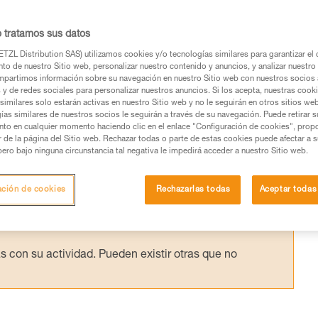
largo de cuerda (aproximadamente, más de 
mente debido al peso de la víctima. La acción
o tratamos sus datos
los efectos de la elasticidad en el momento 
TZL Distribution SAS) utilizamos cookies y/o tecnologías similares para garantizar el 
to de nuestro Sitio web, personalizar nuestro contenido y anuncios, y analizar nuestro 
da.
partimos información sobre su navegación en nuestro Sitio web con nuestros socios a
s y de redes sociales para personalizar nuestros anuncios. Si los acepta, nuestras cook
similares solo estarán activas en nuestro Sitio web y no le seguirán en otros sitios we
ías similares de nuestros socios le seguirán a través de su navegación. Puede retirar s
nto en cualquier momento haciendo clic en el enlace "Configuración de cookies", prop
or de la página del Sitio web. Rechazar todas o parte de estas cookies puede afectar a 
pero bajo ninguna circunstancia tal negativa le impedirá acceder a nuestro Sitio web.
os productos utilizados en este consejo antes de
ormación de la ficha técnica para poder comprender
ación de cookies
Rechazarlas todas
Aceptar todas
mación y un entrenamiento específico. Confirme a
ejecutar estas técnicas, solo y con total seguridad,
con su actividad. Pueden existir otras que no