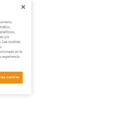
20
de
correcto
tráfico.
nalíticos,
ies y/o
b. Las cookies
u
orcionado en la
su experiencia
 las cookies