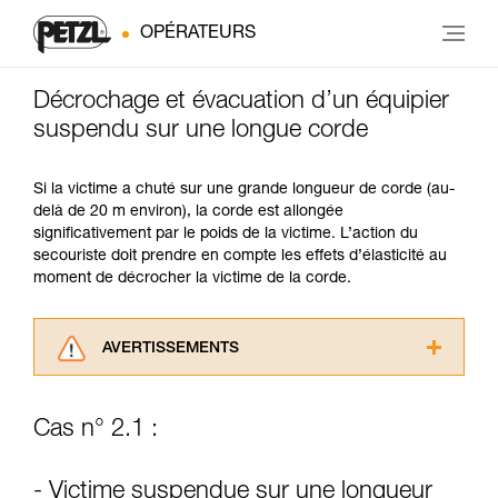
OPÉRATEURS
Décrochage et évacuation d’un équipier
suspendu sur une longue corde
Si la victime a chuté sur une grande longueur de corde (au-
delà de 20 m environ), la corde est allongée
significativement par le poids de la victime. L’action du
secouriste doit prendre en compte les effets d’élasticité au
moment de décrocher la victime de la corde.
AVERTISSEMENTS
Lisez attentivement les notices techniques des
produits utilisés dans ce conseil avant de le
Cas n° 2.1 :
consulter. Vous devez avoir compris les
informations de la notice technique pour
pouvoir comprendre ce complément
- Victime suspendue sur une longueur