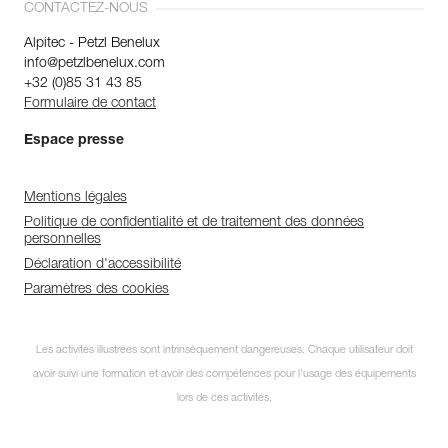
CONTACTEZ-NOUS
Alpitec - Petzl Benelux
info@petzlbenelux.com
+32 (0)85 31 43 85
Formulaire de contact
Espace presse
Mentions légales
Politique de confidentialité et de traitement des données
personnelles
Déclaration d'accessibilité
Paramètres des cookies
Les activités illustrées sont intrinsèquement dangereuses. Chaque utilisateur doit
avoir suivi une formation et avoir des compétences pour l’usage des équipements
lors de ces activités.