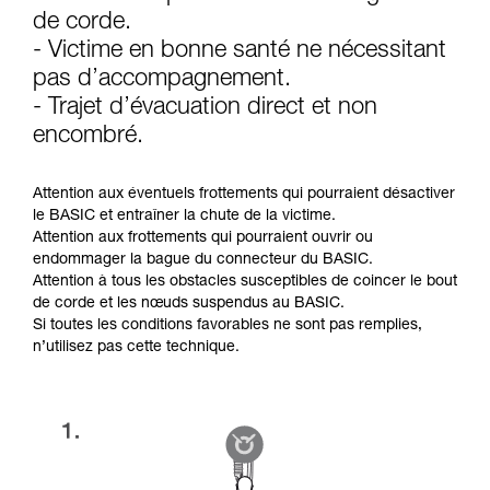
d’informations.
de corde.
Maîtriser ces techniques nécessite une
formation et un entraînement spécifique. Validez
- Victime en bonne santé ne nécessitant
avec un professionnel votre capacité à refaire
pas d’accompagnement.
la manipulation, seul, en toute sécurité, avant
- Trajet d’évacuation direct et non
de la reproduire en autonomie.
encombré.
Nous donnons des exemples de techniques
liées à votre activité. Il peut en exister d’autres
que nous ne décrivons pas ici.
Attention aux éventuels frottements qui pourraient désactiver
le BASIC et entraîner la chute de la victime.
Attention aux frottements qui pourraient ouvrir ou
endommager la bague du connecteur du BASIC.
Attention à tous les obstacles susceptibles de coincer le bout
de corde et les nœuds suspendus au BASIC.
Si toutes les conditions favorables ne sont pas remplies,
n’utilisez pas cette technique.