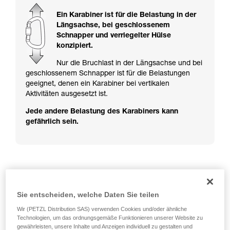
ziehen. Um diese Zusatzinformationen
verstehen zu können, müssen Sie zuerst die in
Ein Karabiner ist für die Belastung in der
der Gebrauchsanweisung enthaltenen
Längsachse, bei geschlossenem
Informationen richtig verstanden haben.
Schnapper und verriegelter Hülse
Die Beherrschung dieser Techniken setzt eine
konzipiert.
entsprechende Ausbildung und ein spezielles
Training voraus. Prüfen Sie zusammen mit
Nur die Bruchlast in der Längsachse und bei
einem Profi, ob Sie in der Lage sind, den
geschlossenem Schnapper ist für die Belastungen
Vorgang alleine sicher zu wiederholen, bevor
geeignet, denen ein Karabiner bei vertikalen
Sie ihn eigenständig durchführen.
Aktivitäten ausgesetzt ist.
Wir geben Beispiele für die mit Ihrer Aktivität
Jede andere Belastung des Karabiners kann
verbundenen Techniken. Möglicherweise gibt es
gefährlich sein.
noch andere Techniken, die hier nicht
beschrieben werden.
Beispiele für gefährliche Belastungen der
Karabiner
Sie entscheiden, welche Daten Sie teilen
Wir (PETZL Distribution SAS) verwenden Cookies und/oder ähnliche
Technologien, um das ordnungsgemäße Funktionieren unserer Website zu
gewährleisten, unsere Inhalte und Anzeigen individuell zu gestalten und