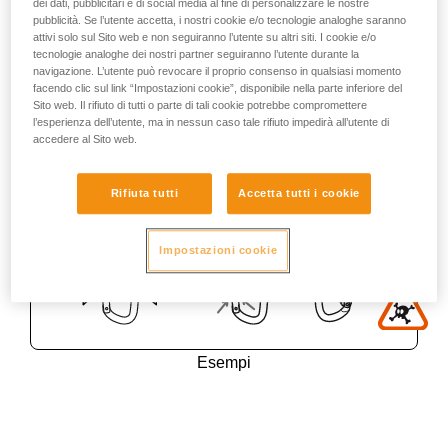
dei dati, pubblicitari e di social media al fine di personalizzare le nostre
pubblicità. Se l’utente accetta, i nostri cookie e/o tecnologie analoghe saranno
attivi solo sul Sito web e non seguiranno l’utente su altri siti. I cookie e/o
tecnologie analoghe dei nostri partner seguiranno l’utente durante la
navigazione. L’utente può revocare il proprio consenso in qualsiasi momento
facendo clic sul link “Impostazioni cookie”, disponibile nella parte inferiore del
Sito web. Il rifiuto di tutti o parte di tali cookie potrebbe compromettere
l’esperienza dell’utente, ma in nessun caso tale rifiuto impedirà all’utente di
accedere al Sito web.
Rifiuta tutti
Accetta tutti i cookie
Impostazioni cookie
Esempi