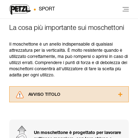
SPORT
La cosa più importante sui moschettoni
Il moschettone è un anello indispensabile di qualsiasi
attrezzatura per la verticalità. È molto resistente quando è
utilizzato correttamente, ma può rompersi o aprirsi in caso di
utilizzi errati. Comprendere i punti di forza e di debolezza dei
moschettoni consentirà all'utilizzatore di fare la scelta più
adatta per ogni utilizzo.
AVVISO TITOLO
Leggere attentamente le istruzioni tecniche dei
prodotti utilizzati in questo consiglio prima di
consultarlo. Dovete aver compreso le
informazioni dell’istruzione tecnica per poter
capire queste ulteriori informazioni.
Un moschettone è progettato per lavorare
La padronanza di queste tecniche richiede una