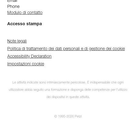
Email
Phone
Modulo di contatto
Accesso stampa
Note legali
Politica di trattamento dei dati personali e di gestione dei cookie
Accessibility Declaration
Impostazioni cookie
Le attività indicate sono intrinsecamente pericolose. È indispensabile che ogni
utilizzatore abbia seguito una formazione e disponga delle competenze per l’utilizzo
dei dispositivi in queste attività.
© 1995-2026 Petzl