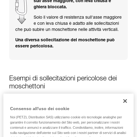
sull'asse maggiore, con leva chiusa e
formazione ed un addestramento specifico.
ghiera bloccata.
Verificate con un professionista la vostra
capacità di rifare la manovra, da soli, in piena
Solo il valore di resistenza sull'asse maggiore
sicurezza, prima di riprodurla autonomamente.
e con leva chiusa è adatto alle sollecitazioni
Forniamo esempi di tecniche relative alla vostra
che può subire un moschettone nelle attività verticali.
attività. Ne possono esistere altre che non
Una diversa sollecitazione del moschettone può
vengono qui descritte.
essere pericolosa.
Esempi di sollecitazioni pericolose dei
moschettoni
Consenso all'uso dei cookie
Noi (PETZL Distribution SAS) utilizziamo cookie e/o tecnologie analoghe per
garantire il corretto funzionamento del Sito web, per personalizzare i nostri
contenuti e annunci e analizzare il traffico. Condividiamo, inoltre, informazioni
sulla navigazione dell’utente sul Sito web con i nostri partner di servizi di analisi