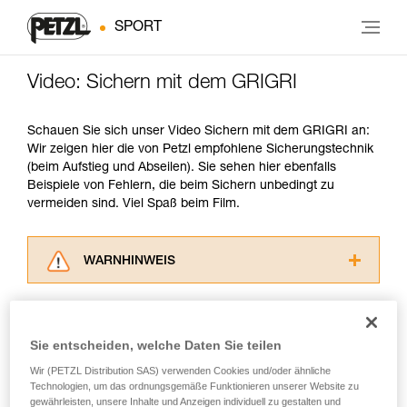
SPORT
Video: Sichern mit dem GRIGRI
Schauen Sie sich unser Video Sichern mit dem GRIGRI an:
Wir zeigen hier die von Petzl empfohlene Sicherungstechnik
(beim Aufstieg und Abseilen). Sie sehen hier ebenfalls
Beispiele von Fehlern, die beim Sichern unbedingt zu
vermeiden sind. Viel Spaß beim Film.
WARNHINWEIS
Lesen Sie die Gebrauchsanweisungen der
Produkte, um die es in diesem Tech Tipp geht,
aufmerksam durch, bevor Sie diesen zu Rate
Sie entscheiden, welche Daten Sie teilen
ziehen. Um diese Zusatzinformationen
verstehen zu können, müssen Sie zuerst die in
Wir (PETZL Distribution SAS) verwenden Cookies und/oder ähnliche
der Gebrauchsanweisung enthaltenen
Technologien, um das ordnungsgemäße Funktionieren unserer Website zu
gewährleisten, unsere Inhalte und Anzeigen individuell zu gestalten und
Informationen richtig verstanden haben.