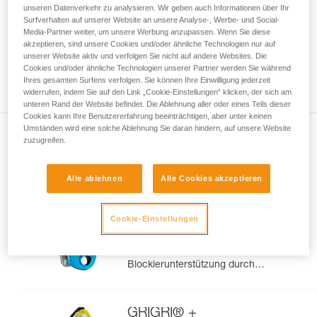
unseren Datenverkehr zu analysieren. Wir geben auch Informationen über Ihr
Die Beherrschung dieser Techniken setzt eine
Surfverhalten auf unserer Website an unsere Analyse-, Werbe- und Social-
entsprechende Ausbildung und ein spezielles
Media-Partner weiter, um unsere Werbung anzupassen. Wenn Sie diese
Training voraus. Prüfen Sie zusammen mit
akzeptieren, sind unsere Cookies und/oder ähnliche Technologien nur auf
einem Profi, ob Sie in der Lage sind, den
unserer Website aktiv und verfolgen Sie nicht auf andere Websites. Die
Vorgang alleine sicher zu wiederholen, bevor
Cookies und/oder ähnliche Technologien unserer Partner werden Sie während
Ihres gesamten Surfens verfolgen. Sie können Ihre Einwilligung jederzeit
Sie ihn eigenständig durchführen.
widerrufen, indem Sie auf den Link „Cookie-Einstellungen“ klicken, der sich am
Wir geben Beispiele für die mit Ihrer Aktivität
unteren Rand der Website befindet. Die Ablehnung aller oder eines Teils dieser
verbundenen Techniken. Möglicherweise gibt es
Cookies kann Ihre Benutzererfahrung beeinträchtigen, aber unter keinen
noch andere Techniken, die hier nicht
Umständen wird eine solche Ablehnung Sie daran hindern, auf unsere Website
beschrieben werden.
zuzugreifen.
Im Artikel erklärt
Alle ablehnen
Alle Cookies akzeptieren
GRIGRI®
Cookie-Einstellungen
Kompaktes und vielseitiges
Sicherungsgerät mit
Blockierunterstützung durch
Klemmnocken, zum Vorstiegs-
und Toprope-Klettern
GRIGRI® +