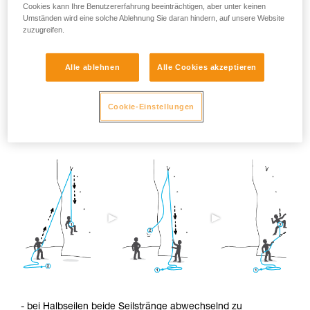
Cookies kann Ihre Benutzererfahrung beeinträchtigen, aber unter keinen
Die Schrumpfung ist besonders ausgeprägt, wenn das Seil
Umständen wird eine solche Ablehnung Sie daran hindern, auf unsere Website
feucht wird und ohne jegliche Belastung trocknet (z.B. bei
zuzugreifen.
Touren mit Schneekontakt).
Alle ablehnen
Alle Cookies akzeptieren
Um diese Schrumpfung zu reduzieren,
empfehlen wir:
Cookie-Einstellungen
- die beiden Seilenden abwechselnd zu benutzen.
- bei Halbseilen beide Seilstränge abwechselnd zu