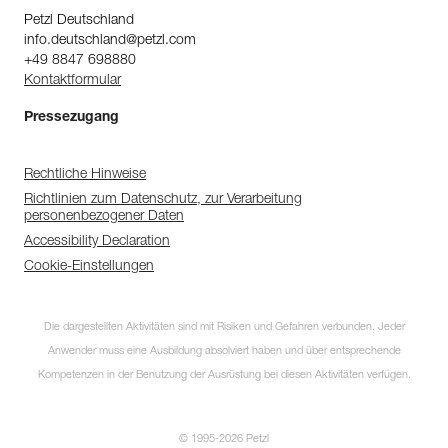
Petzl Deutschland
info.deutschland@petzl.com
+49 8847 698880
Kontaktformular
Pressezugang
Rechtliche Hinweise
Richtlinien zum Datenschutz, zur Verarbeitung
personenbezogener Daten
Accessibility Declaration
Cookie-Einstellungen
Die dargestellten Aktivitäten sind mit Risiken und Gefahren verbunden. Jeder
Anwender muss eine Ausbildung absolviert haben und über entsprechende
Kompetenzen in der Benutzung der Ausrüstung bei diesen Aktivitäten verfügen.
© 1995-2026 Petzl