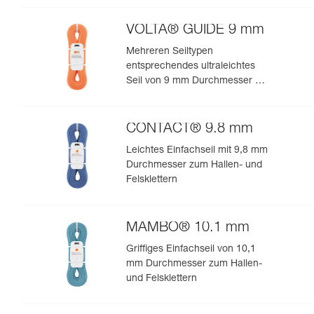
VOLTA® GUIDE 9 mm
Mehreren Seiltypen
entsprechendes ultraleichtes
Seil von 9 mm Durchmesser mit
Guide-UIAA-Dry-Imprägnierung
für ultimative Performance beim
Klettern oder Bergsteigen
CONTACT® 9.8 mm
Leichtes Einfachseil mit 9,8 mm
Durchmesser zum Hallen- und
Felsklettern
MAMBO® 10.1 mm
Griffiges Einfachseil von 10,1
mm Durchmesser zum Hallen-
und Felsklettern