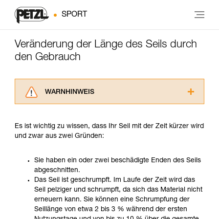
SPORT
Veränderung der Länge des Seils durch
den Gebrauch
WARNHINWEIS
Lesen Sie die Gebrauchsanweisungen der
Produkte, um die es in diesem Tech Tipp geht,
Es ist wichtig zu wissen, dass Ihr Seil mit der Zeit kürzer wird
aufmerksam durch, bevor Sie diesen zu Rate
und zwar aus zwei Gründen:
ziehen. Um diese Zusatzinformationen
verstehen zu können, müssen Sie zuerst die in
der Gebrauchsanweisung enthaltenen
Sie haben ein oder zwei beschädigte Enden des Seils
Informationen richtig verstanden haben.
abgeschnitten.
Die Beherrschung dieser Techniken setzt eine
Das Seil ist geschrumpft. Im Laufe der Zeit wird das
entsprechende Ausbildung und ein spezielles
Seil pelziger und schrumpft, da sich das Material nicht
Training voraus. Prüfen Sie zusammen mit
erneuern kann. Sie können eine Schrumpfung der
einem Profi, ob Sie in der Lage sind, den
Seillänge von etwa 2 bis 3 % während der ersten
Vorgang alleine sicher zu wiederholen, bevor