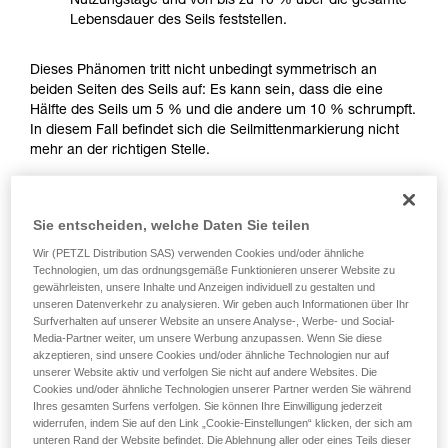
Nutzungstage und von bis zu 10 % über die gesamte
Sie ihn eigenständig durchführen.
Lebensdauer des Seils feststellen.
Wir geben Beispiele für die mit Ihrer Aktivität
verbundenen Techniken. Möglicherweise gibt es
Dieses Phänomen tritt nicht unbedingt symmetrisch an
noch andere Techniken, die hier nicht
beiden Seiten des Seils auf: Es kann sein, dass die eine
beschrieben werden.
Hälfte des Seils um 5 % und die andere um 10 % schrumpft.
In diesem Fall befindet sich die Seilmittenmarkierung nicht
mehr an der richtigen Stelle.
Sie entscheiden, welche Daten Sie teilen
Wir (PETZL Distribution SAS) verwenden Cookies und/oder ähnliche
Technologien, um das ordnungsgemäße Funktionieren unserer Website zu
gewährleisten, unsere Inhalte und Anzeigen individuell zu gestalten und
unseren Datenverkehr zu analysieren. Wir geben auch Informationen über Ihr
Surfverhalten auf unserer Website an unsere Analyse-, Werbe- und Social-
Media-Partner weiter, um unsere Werbung anzupassen. Wenn Sie diese
akzeptieren, sind unsere Cookies und/oder ähnliche Technologien nur auf
unserer Website aktiv und verfolgen Sie nicht auf andere Websites. Die
Cookies und/oder ähnliche Technologien unserer Partner werden Sie während
Ihres gesamten Surfens verfolgen. Sie können Ihre Einwilligung jederzeit
widerrufen, indem Sie auf den Link „Cookie-Einstellungen“ klicken, der sich am
unteren Rand der Website befindet. Die Ablehnung aller oder eines Teils dieser