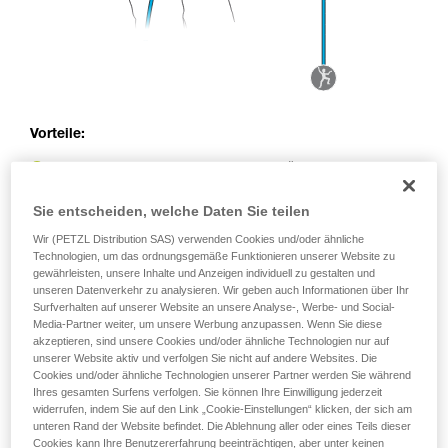
Vorteile:
Abfangen des Sturzes durch die Körperverlagerung der
sichernden Person
Die gleichen Sicherungshandgriffe wie beim Sichern im
Sie entscheiden, welche Daten Sie teilen
Toprope
Wir (PETZL Distribution SAS) verwenden Cookies und/oder ähnliche
Technologien, um das ordnungsgemäße Funktionieren unserer Website zu
Nachteile:
gewährleisten, unsere Inhalte und Anzeigen individuell zu gestalten und
unseren Datenverkehr zu analysieren. Wir geben auch Informationen über Ihr
Im Falle eines schweren Sturzes oder eines großen
Surfverhalten auf unserer Website an unsere Analyse-, Werbe- und Social-
Gewichtsunterschieds zwischen sichernder und kletternder
Media-Partner weiter, um unsere Werbung anzupassen. Wenn Sie diese
akzeptieren, sind unsere Cookies und/oder ähnliche Technologien nur auf
Person wird die sichernde Person möglicherweise in den
unserer Website aktiv und verfolgen Sie nicht auf andere Websites. Die
Umlenkpunkt geschleudert
Cookies und/oder ähnliche Technologien unserer Partner werden Sie während
Höhere Belastung des Sicherungspunkts durch den
Ihres gesamten Surfens verfolgen. Sie können Ihre Einwilligung jederzeit
Flaschenzugeffekt
widerrufen, indem Sie auf den Link „Cookie-Einstellungen“ klicken, der sich am
unteren Rand der Website befindet. Die Ablehnung aller oder eines Teils dieser
Cookies kann Ihre Benutzererfahrung beeinträchtigen, aber unter keinen