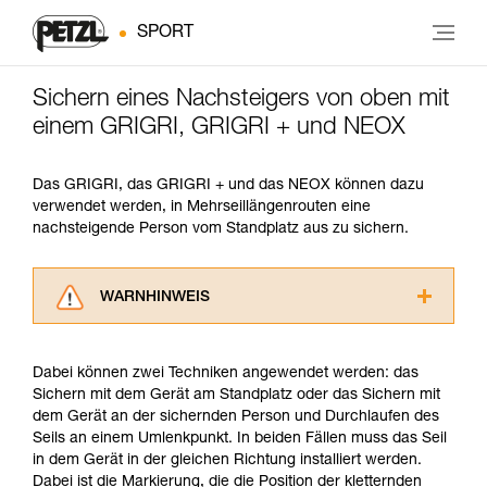
SPORT
Sichern eines Nachsteigers von oben mit
einem GRIGRI, GRIGRI + und NEOX
Das GRIGRI, das GRIGRI + und das NEOX können dazu
verwendet werden, in Mehrseillängenrouten eine
nachsteigende Person vom Standplatz aus zu sichern.
WARNHINWEIS
Lesen Sie die Gebrauchsanweisungen der
Produkte, um die es in diesem Tech Tipp geht,
Dabei können zwei Techniken angewendet werden: das
aufmerksam durch, bevor Sie diesen zu Rate
Sichern mit dem Gerät am Standplatz oder das Sichern mit
ziehen. Um diese Zusatzinformationen
dem Gerät an der sichernden Person und Durchlaufen des
verstehen zu können, müssen Sie zuerst die in
Seils an einem Umlenkpunkt. In beiden Fällen muss das Seil
der Gebrauchsanweisung enthaltenen
in dem Gerät in der gleichen Richtung installiert werden.
Informationen richtig verstanden haben.
Dabei ist die Markierung, die die Position der kletternden