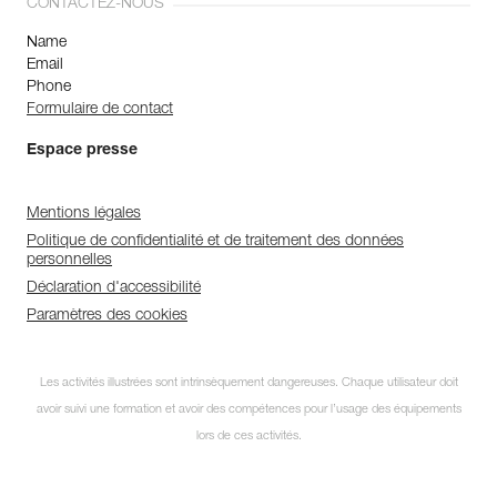
CONTACTEZ-NOUS
Name
Email
Phone
Formulaire de contact
Espace presse
Mentions légales
Politique de confidentialité et de traitement des données
personnelles
Déclaration d'accessibilité
Paramètres des cookies
Les activités illustrées sont intrinsèquement dangereuses. Chaque utilisateur doit
avoir suivi une formation et avoir des compétences pour l’usage des équipements
Abonnez-vous à la
lors de ces activités.
newsletter