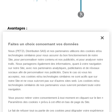
Avantages :
Amortissement de la chute par déplacement du corps de
l’assureur
Faites un choix concernant vos données
Gestuelle d’assurage identique à l’assurage en
Nous (PETZL Distribution SAS) et nos partenaires utilisons des cookies et/ou
moulinette
technologies similaires pour nous assurer du bon fonctionnement de notre
Site, pour personnaliser notre contenu et nos publicités, et pour analyser notre
Inconvénients :
trafic. Nous partageons également des informations, quant à votre navigation
sur notre Site, avec nos partenaires analytiques, publicitaires et de réseaux
Possibilité que l’assureur soit projeté dans le point de
sociaux afin de personnaliser nos publicités. Dans le cas où vous les
renvoi en cas de grosse chute ou de gros écart de poids
acceptez, nos cookies et/ou technologies similaires ne sont actifs que sur
entre assureur et grimpeur
notre Site et ne vous suivront pas sur d’autres sites web. Les cookies et/ou
technologies similaires de nos partenaires vous suivront pendant toute votre
Effort plus important sur l’ancrage par effet poulie
navigation.
Vous pouvez retirer votre consentement à tout moment en cliquant sur le lien «
Paramètres des cookies » prévu à cet effet en bas de page du Site.
Le fait de refuser tout ou partie de ces cookies peut dégrader votre expérience