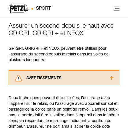
SPORT
Assurer un second depuis le haut avec
GRIGRI, GRIGRI + et NEOX
GRIGRI, GRIGRI + et NEOX peuvent être utilisés pour
l'assurage du second depuis le relais dans les voies de
plusieurs longueurs.
AVERTISSEMENTS
Lisez attentivement les notices techniques des
produits utilisés dans ce conseil avant de le
Deux techniques peuvent être utilisées, l’assurage avec
consulter. Vous devez avoir compris les
l’appareil sur le relais, ou l’assurage avec appareil sur soi et
informations de la notice technique pour
passage de la corde dans un point de renvoi. Dans les deux
pouvoir comprendre ce complément
cas, la corde doit être installée dans l’appareil dans le même
d’informations.
sens, en respectant le marquage indiquant la position du
Maîtriser ces techniques nécessite une
grimpeur. L’assureur ne doit jamais lâcher la corde côté