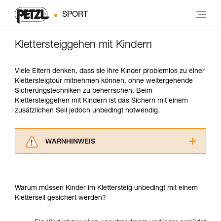
SPORT
Klettersteiggehen mit Kindern
Viele Eltern denken, dass sie ihre Kinder problemlos zu einer
Klettersteigtour mitnehmen können, ohne weitergehende
Sicherungstechniken zu beherrschen. Beim
Klettersteiggehen mit Kindern ist das Sichern mit einem
zusätzlichen Seil jedoch unbedingt notwendig.
WARNHINWEIS
Lesen Sie die Gebrauchsanweisungen der
Produkte, um die es in diesem Tech Tipp geht,
aufmerksam durch, bevor Sie diesen zu Rate
Warum müssen Kinder im Klettersteig unbedingt mit einem
ziehen. Um diese Zusatzinformationen
Kletterseil gesichert werden?
verstehen zu können, müssen Sie zuerst die in
der Gebrauchsanweisung enthaltenen
Informationen richtig verstanden haben.