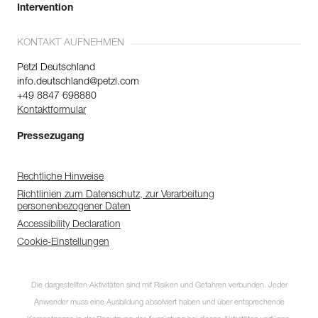
Intervention
KONTAKT AUFNEHMEN
Petzl Deutschland
info.deutschland@petzl.com
+49 8847 698880
Kontaktformular
Pressezugang
Rechtliche Hinweise
Richtlinien zum Datenschutz, zur Verarbeitung
personenbezogener Daten
Accessibility Declaration
Cookie-Einstellungen
Die dargestellten Aktivitäten sind mit Risiken und Gefahren verbunden. Jeder
Anwender muss eine Ausbildung absolviert haben und über entsprechende