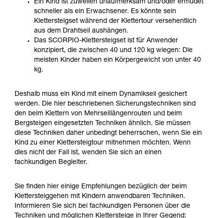
Ein Kind ist zuweilen unaufmerksam und/oder ermüdet
Die Beherrschung dieser Techniken setzt eine
schneller als ein Erwachsener. Es könnte sein
entsprechende Ausbildung und ein spezielles
Klettersteigset während der Klettertour versehentlich
Training voraus. Prüfen Sie zusammen mit
aus dem Drahtseil aushängen.
einem Profi, ob Sie in der Lage sind, den
Das SCORPIO-Klettersteigset ist für Anwender
Vorgang alleine sicher zu wiederholen, bevor
konzipiert, die zwischen 40 und 120 kg wiegen: Die
Sie ihn eigenständig durchführen.
meisten Kinder haben ein Körpergewicht von unter 40
Wir geben Beispiele für die mit Ihrer Aktivität
kg.
verbundenen Techniken. Möglicherweise gibt es
noch andere Techniken, die hier nicht
Deshalb muss ein Kind mit einem Dynamikseil gesichert
beschrieben werden.
werden. Die hier beschriebenen Sicherungstechniken sind
den beim Klettern von Mehrseillängenrouten und beim
Bergsteigen eingesetzten Techniken ähnlich. Sie müssen
diese Techniken daher unbedingt beherrschen, wenn Sie ein
Kind zu einer Klettersteigtour mitnehmen möchten. Wenn
dies nicht der Fall ist, wenden Sie sich an einen
fachkundigen Begleiter.
Sie finden hier einige Empfehlungen bezüglich der beim
Klettersteiggehen mit Kindern anwendbaren Techniken.
Informieren Sie sich bei fachkundigen Personen über die
Techniken und möglichen Klettersteige in Ihrer Gegend: