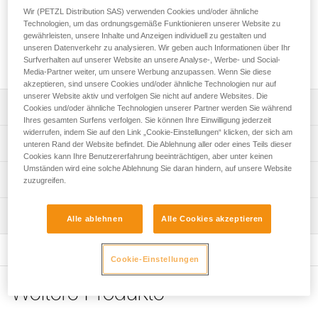
Die zum Eisklettern konzipierte ICE-Haue bietet sehr
Wir (PETZL Distribution SAS) verwenden Cookies und/oder ähnliche
vielseitige Einsatzmöglichkeiten. Die spitz zulaufende Haue
Technologien, um das ordnungsgemäße Funktionieren unserer Website zu
(3,3 mm) dringt problemlos selbst in härtestes Eis ein. Dank
gewährleisten, unsere Inhalte und Anzeigen individuell zu gestalten und
ihres Designs gewährleistet die Haue solide Platzierungen in
unseren Datenverkehr zu analysieren. Wir geben auch Informationen über Ihr
Eis und Fels und lässt sich zudem leicht entfernen.
Surfverhalten auf unserer Website an unsere Analyse-, Werbe- und Social-
Media-Partner weiter, um unsere Werbung anzupassen. Wenn Sie diese
akzeptieren, sind unsere Cookies und/oder ähnliche Technologien nur auf
unserer Website aktiv und verfolgen Sie nicht auf andere Websites. Die
Leistungsverzeichnis
Cookies und/oder ähnliche Technologien unserer Partner werden Sie während
Ihres gesamten Surfens verfolgen. Sie können Ihre Einwilligung jederzeit
widerrufen, indem Sie auf den Link „Cookie-Einstellungen“ klicken, der sich am
Kompatibel mit den Eisgeräten SUM'TEC, QUARK, NOMIC
Technische Spezifikationen
unteren Rand der Website befindet. Die Ablehnung aller oder eines Teils dieser
und ERGONOMIC.
Cookies kann Ihre Benutzererfahrung beeinträchtigen, aber unter keinen
Umständen wird eine solche Ablehnung Sie daran hindern, auf unsere Website
Haue: 2
Technische Informationen
zuzugreifen.
Material: Stahl 4 mm-Haue mit 3,3 mm-Spitze
Gebrauchsanleitung
Zertifizierung(en): CE, UIAA
Wartung
Das PDF herunterladen technical-notice-ice-axes-
Alle ablehnen
Alle Cookies akzeptieren
accessories-1
Zugrundeliegende Spezifikationen
Häufige Fragen
Cookie-Einstellungen
Referenz : U19 ICE
Häufige Fragen
Gewicht : 129 g
Weitere Produkte
Garantie : 3
See all technical content
Verpackung : 1