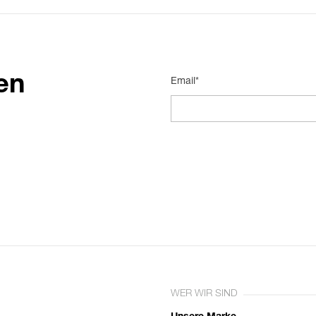
en
Email*
WER WIR SIND