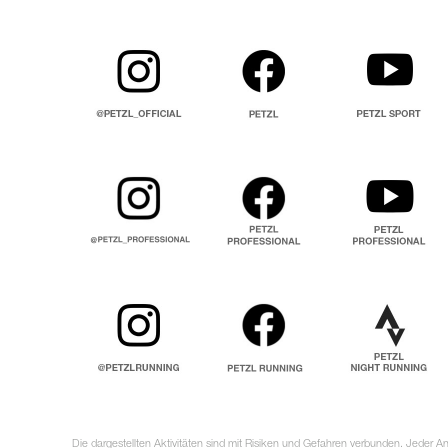
Die dargestellten Aktivitäten sind mit Risiken und Gefahren verbunden. Jeder 