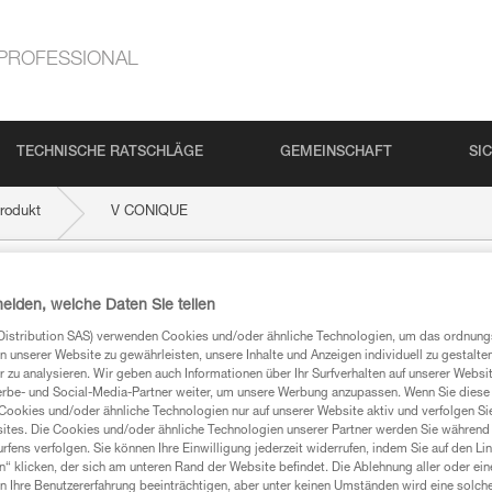
PROFESSIONAL
TECHNISCHE RATSCHLÄGE
GEMEINSCHAFT
SI
rodukt
V CONIQUE
heiden, welche Daten Sie teilen
Distribution SAS) verwenden Cookies und/oder ähnliche Technologien, um das ordnu
n unserer Website zu gewährleisten, unsere Inhalte und Anzeigen individuell zu gestalte
 zu analysieren. Wir geben auch Informationen über Ihr Surfverhalten auf unserer Websi
erbe- und Social-Media-Partner weiter, um unsere Werbung anzupassen. Wenn Sie diese 
Cookies und/oder ähnliche Technologien nur auf unserer Website aktiv und verfolgen Sie
mationen
ites. Die Cookies und/oder ähnliche Technologien unserer Partner werden Sie während 
fens verfolgen. Sie können Ihre Einwilligung jederzeit widerrufen, indem Sie auf den Li
n“ klicken, der sich am unteren Rand der Website befindet. Die Ablehnung aller oder ein
 Ihre Benutzererfahrung beeinträchtigen, aber unter keinen Umständen wird eine solch