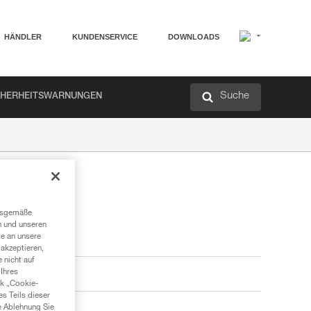
HÄNDLER
KUNDENSERVICE
DOWNLOADS
Suche
CHERHEITSWARNUNGEN
ngsgemäße
n und unseren
te an unsere
akzeptieren,
 nicht auf
Ihres
nk „Cookie-
es Teils dieser
e Ablehnung Sie