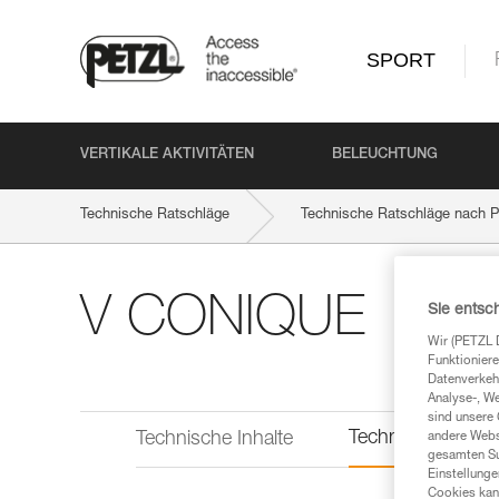
SPORT
VERTIKALE AKTIVITÄTEN
BELEUCHTUNG
Technische Ratschläge
Technische Ratschläge nach P
V CONIQUE
Sie entsc
Wir (PETZL 
Funktioniere
Datenverkehr
Analyse-, W
sind unsere 
Technische Infor
Technische Inhalte
andere Webs
gesamten Sur
Einstellunge
Cookies kann