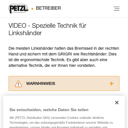
BETREIBER
VIDEO - Spezielle Technik für
Linkshänder
Die meisten Linkshänder halten das Bremsseil in der rechten
Hand und sichern mit dem GRIGRI wie Rechtshänder: Dies
ist die ergonomischste Technik. Es gibt aber auch eine
alternative Technik, die wir Ihnen hier vorstellen.
WARNHINWEIS
Lesen Sie die Gebrauchsanweisungen der
Produkte, um die es in diesem Tech Tipp geht,
aufmerksam durch, bevor Sie diesen zu Rate
Sie entscheiden, welche Daten Sie teilen
ziehen. Um diese Zusatzinformationen
verstehen zu können, müssen Sie zuerst die in
Wir (PETZL Distribution SAS) verwenden Cookies und/oder ähnliche
Technologien, um das ordnungsgemäße Funktionieren unserer Website zu
der Gebrauchsanweisung enthaltenen
gewährleisten, unsere Inhalte und Anzeigen individuell zu gestalten und