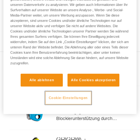
Informationen richtig verstanden haben.
unseren Datenverkehr zu analysieren. Wir geben auch Informationen über Ihr
Die Beherrschung dieser Techniken setzt eine
Surfverhalten auf unserer Website an unsere Analyse-, Werbe- und Social-
entsprechende Ausbildung und ein spezielles
Media-Partner weiter, um unsere Werbung anzupassen. Wenn Sie diese
Training voraus. Prüfen Sie zusammen mit
akzeptieren, sind unsere Cookies und/oder ähnliche Technologien nur auf
einem Profi, ob Sie in der Lage sind, den
unserer Website aktiv und verfolgen Sie nicht auf andere Websites. Die
Cookies und/oder ähnliche Technologien unserer Partner werden Sie während
Vorgang alleine sicher zu wiederholen, bevor
Ihres gesamten Surfens verfolgen. Sie können Ihre Einwilligung jederzeit
Sie ihn eigenständig durchführen.
widerrufen, indem Sie auf den Link „Cookie-Einstellungen“ klicken, der sich am
Wir geben Beispiele für die mit Ihrer Aktivität
unteren Rand der Website befindet. Die Ablehnung aller oder eines Teils dieser
verbundenen Techniken. Möglicherweise gibt es
Cookies kann Ihre Benutzererfahrung beeinträchtigen, aber unter keinen
noch andere Techniken, die hier nicht
Umständen wird eine solche Ablehnung Sie daran hindern, auf unsere Website
beschrieben werden.
zuzugreifen.
Im Artikel erklärt
Alle ablehnen
Alle Cookies akzeptieren
GRIGRI®
Cookie-Einstellungen
Kompaktes und vielseitiges
Sicherungsgerät mit
Blockierunterstützung durch
Klemmnocken, zum Vorstiegs-
und Toprope-Klettern