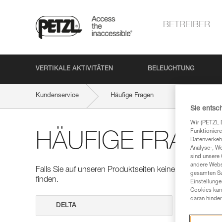
BETREIBER
VERTIKALE AKTIVITÄTEN
BELEUCHTUNG
Kundenservice
Häufige Fragen
Sie entsc
Wir (PETZL 
Funktioniere
HÄUFIGE FRAGE
Datenverkehr
Analyse-, W
sind unsere 
andere Webs
Falls Sie auf unseren Produktseiten keine Antworten auf
gesamten Sur
finden.
Einstellunge
Cookies kann
daran hinder
Suche dur