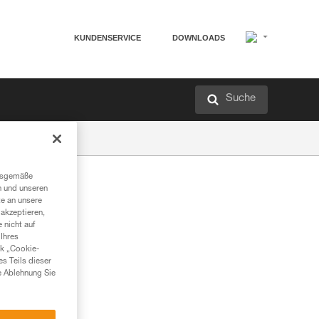
KUNDENSERVICE
DOWNLOADS
Suche
ngsgemäße
n und unseren
te an unsere
akzeptieren,
 nicht auf
Ihres
nk „Cookie-
es Teils dieser
e Ablehnung Sie