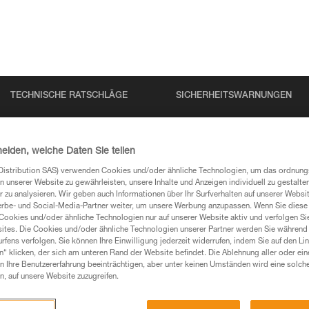
TECHNISCHE RATSCHLÄGE
SICHERHEITSWARNUNGEN
heiden, welche Daten Sie teilen
Distribution SAS) verwenden Cookies und/oder ähnliche Technologien, um das ordnu
n unserer Website zu gewährleisten, unsere Inhalte und Anzeigen individuell zu gestalte
N
 zu analysieren. Wir geben auch Informationen über Ihr Surfverhalten auf unserer Websi
erbe- und Social-Media-Partner weiter, um unsere Werbung anzupassen. Wenn Sie diese 
Cookies und/oder ähnliche Technologien nur auf unserer Website aktiv und verfolgen Sie
ites. Die Cookies und/oder ähnliche Technologien unserer Partner werden Sie während 
 Ihre Fragen gefunden haben, sollten Sie sie hier
fens verfolgen. Sie können Ihre Einwilligung jederzeit widerrufen, indem Sie auf den Li
n“ klicken, der sich am unteren Rand der Website befindet. Die Ablehnung aller oder ein
 Ihre Benutzererfahrung beeinträchtigen, aber unter keinen Umständen wird eine solch
n, auf unsere Website zuzugreifen.
chführen