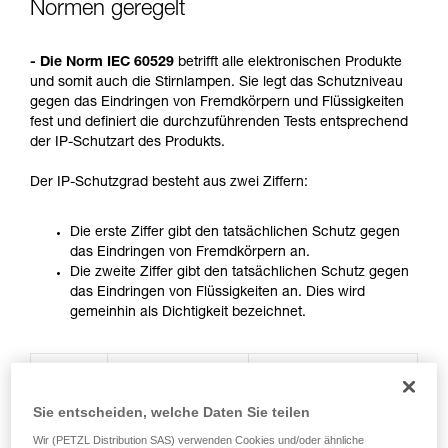
Normen geregelt
Wir geben Beispiele für die mit Ihrer Aktivität
verbundenen Techniken. Möglicherweise gibt es
noch andere Techniken, die hier nicht
- Die Norm IEC 60529
betrifft alle elektronischen Produkte
beschrieben werden.
und somit auch die Stirnlampen. Sie legt das Schutzniveau
gegen das Eindringen von Fremdkörpern und Flüssigkeiten
fest und definiert die durchzuführenden Tests entsprechend
der IP-Schutzart des Produkts.
Der IP-Schutzgrad besteht aus zwei Ziffern:
Die erste Ziffer gibt den tatsächlichen Schutz gegen
das Eindringen von Fremdkörpern an.
Die zweite Ziffer gibt den tatsächlichen Schutz gegen
das Eindringen von Flüssigkeiten an. Dies wird
gemeinhin als Dichtigkeit bezeichnet.
2.
Ziffer (Einer)
1.
Ziffer (Zehner)
Schutz gegen das
Kennziffer
Schutz gegen das
Sie entscheiden, welche Daten Sie teilen
Eindringen von
Eindringen von
Wasser mit
Fremdkörpern
Wir (PETZL Distribution SAS) verwenden Cookies und/oder ähnliche