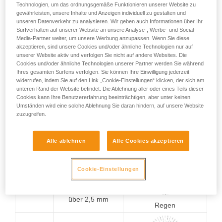
schädlicher Wirkung
Technologien, um das ordnungsgemäße Funktionieren unserer Website zu
gewährleisten, unsere Inhalte und Anzeigen individuell zu gestalten und
0
Kein Schutz
Kein Schutz
unseren Datenverkehr zu analysieren. Wir geben auch Informationen über Ihr
Surfverhalten auf unserer Website an unsere Analyse-, Werbe- und Social-
Media-Partner weiter, um unsere Werbung anzupassen. Wenn Sie diese
akzeptieren, sind unsere Cookies und/oder ähnliche Technologien nur auf
Schutz gegen
unserer Website aktiv und verfolgen Sie nicht auf andere Websites. Die
Fremdkörper mit
Cookies und/oder ähnliche Technologien unserer Partner werden Sie während
1
einem Durchmesser
Ihres gesamten Surfens verfolgen. Sie können Ihre Einwilligung jederzeit
über 50 mm
widerrufen, indem Sie auf den Link „Cookie-Einstellungen“ klicken, der sich am
Schutz gegen senkrecht
unteren Rand der Website befindet. Die Ablehnung aller oder eines Teils dieser
fallendes Tropfwasser
Cookies kann Ihre Benutzererfahrung beeinträchtigen, aber unter keinen
Umständen wird eine solche Ablehnung Sie daran hindern, auf unsere Website
zuzugreifen.
Schutz gegen
Fremdkörper mit
2
einem Durchmesser
Schutz gegen schräg
Alle ablehnen
Alle Cookies akzeptieren
über 12,5 mm
fallendes Tropfwasser
(15°-Winkel)
Cookie-Einstellungen
Schutz gegen
Fremdkörper mit
3
einem Durchmesser
über 2,5 mm
Regen