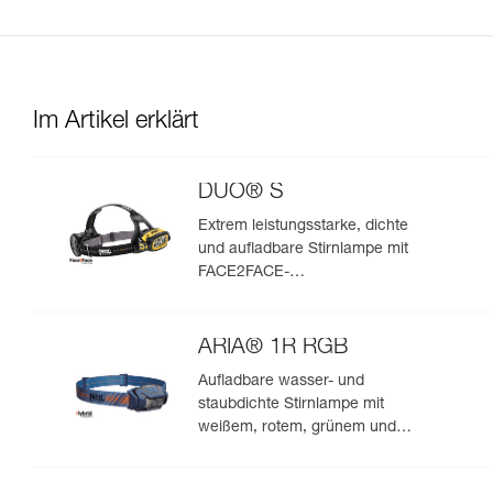
Im Artikel erklärt
DUO® S
Extrem leistungsstarke, dichte
und aufladbare Stirnlampe mit
FACE2FACE-
Blendschutzfunktion. 1100
Lumen
ARIA® 1R RGB
Aufladbare wasser- und
staubdichte Stirnlampe mit
weißem, rotem, grünem und
blauem Licht. 475 Lumen