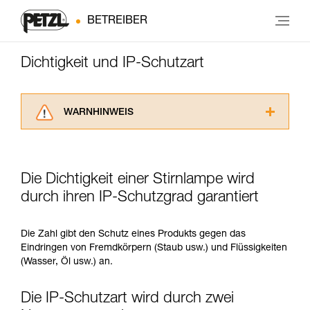
BETREIBER
Dichtigkeit und IP-Schutzart
WARNHINWEIS
Lesen Sie die Gebrauchsanweisungen der
Produkte, um die es in diesem Tech Tipp geht,
aufmerksam durch, bevor Sie diesen zu Rate
Die Dichtigkeit einer Stirnlampe wird
ziehen. Um diese Zusatzinformationen
verstehen zu können, müssen Sie zuerst die in
durch ihren IP-Schutzgrad garantiert
der Gebrauchsanweisung enthaltenen
Informationen richtig verstanden haben.
Die Zahl gibt den Schutz eines Produkts gegen das
Die Beherrschung dieser Techniken setzt eine
Eindringen von Fremdkörpern (Staub usw.) und Flüssigkeiten
entsprechende Ausbildung und ein spezielles
(Wasser, Öl usw.) an.
Training voraus. Prüfen Sie zusammen mit
einem Profi, ob Sie in der Lage sind, den
Vorgang alleine sicher zu wiederholen, bevor
Die IP-Schutzart wird durch zwei
Sie ihn eigenständig durchführen.