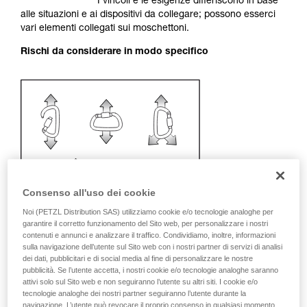
I vincoli e le esigenze differiscono in base
vengono qui descritte.
alle situazioni e ai dispositivi da collegare; possono esserci
vari elementi collegati sui moschettoni.
Rischi da considerare in modo specifico
Consenso all'uso dei cookie
Noi (PETZL Distribution SAS) utilizziamo cookie e/o tecnologie analoghe per
garantire il corretto funzionamento del Sito web, per personalizzare i nostri
contenuti e annunci e analizzare il traffico. Condividiamo, inoltre, informazioni
sulla navigazione dell’utente sul Sito web con i nostri partner di servizi di analisi
dei dati, pubblicitari e di social media al fine di personalizzare le nostre
pubblicità. Se l’utente accetta, i nostri cookie e/o tecnologie analoghe saranno
Raccomandazione per moschettone
attivi solo sul Sito web e non seguiranno l’utente su altri siti. I cookie e/o
tecnologie analoghe dei nostri partner seguiranno l’utente durante la
e accessori
navigazione. L’utente può revocare il proprio consenso in qualsiasi momento