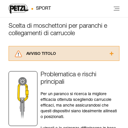
SPORT
Scelta di moschettoni per paranchi e
collegamenti di carrucole
AVVISO TITOLO
Leggere attentamente le istruzioni tecniche dei
prodotti utilizzati in questo consiglio prima di
Problematica e rischi
consultarlo. Dovete aver compreso le
principali
informazioni dell’istruzione tecnica per poter
capire queste ulteriori informazioni.
La padronanza di queste tecniche richiede una
Per un paranco si ricerca la migliore
formazione ed un addestramento specifico.
efficacia ottenuta scegliendo carrucole
Verificate con un professionista la vostra
efficaci, ma anche assicurandosi che
capacità di rifare la manovra, da soli, in piena
questi dispositivi siano idealmente allineati
sicurezza, prima di riprodurla autonomamente.
o posizionati.
Forniamo esempi di tecniche relative alla vostra
attività. Ne possono esistere altre che non