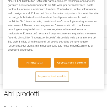
Le barrette FLEX sono progettate per rendere meno rigido il
Noi (PETZL Distribution SAS) utilizziamo cookie e/o tecnologie analoghe per
garantire il corretto funzionamento del Sito web, per personalizzare i nostri
collegamento tra il blocco anteriore e posteriore dei ramponi
contenuti e annunci e analizzare il traffico. Condividiamo, inoltre, informazioni
Petzl e favorire il comfort in marcia. Sono compatibili con i
sulla navigazione dell’utente sul Sito web con i nostri partner di servizi di analisi
ramponi DART, LYNX, SARKEN, VASAK e IRVIS.
dei dati, pubblicitari e di social media al fine di personalizzare le nostre
pubblicità. Se l’utente accetta, i nostri cookie e/o tecnologie analoghe saranno
attivi solo sul Sito web e non seguiranno l’utente su altri siti. I cookie e/o
tecnologie analoghe dei nostri partner seguiranno l’utente durante la
Descrizione
navigazione. L’utente può revocare il proprio consenso in qualsiasi momento
facendo clic sul link “Impostazioni cookie”, disponibile nella parte inferiore del
Regolabili per mezzi numeri.
Sito web. Il rifiuto di tutti o parte di tali cookie potrebbe compromettere
Specifiche tecniche
l’esperienza dell’utente, ma in nessun caso tale rifiuto impedirà all’utente di
Compatibili con i ramponi DART (U001AB00 e U001AC00),
accedere al Sito web.
LYNX (U034AA00), SARKEN (U008AA00 e T10A LLU),
Peso: 70 g
Informazioni tecniche
VASAK (U007XA00 e T05A XXX) e IRVIS (U006XA00 e
Materiali: acciaio inossidabile
T03A XXX).
Rifiuta tutti
Accetta tutti i cookie
Libretto d'uso
Ispezione
Dettagli codice
Scarica il pdf technical-notice-FLEX-1
Prodotto fornito in coppia.
Scarica il pdf CRAMPON - ACCESSORY COMPATIBILITY
Impostazioni cookie
Codice : T03A BS
FAQ
Garanzia : 3 anni
FAQ
Confezione : 1
Altri prodotti
See all technical content