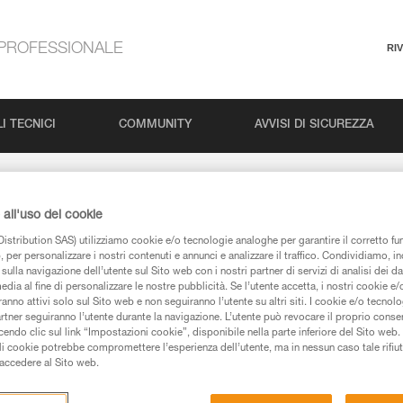
PROFESSIONALE
RI
I TECNICI
COMMUNITY
AVVISI DI SICUREZZA
all'uso dei cookie
istribution SAS) utilizziamo cookie e/o tecnologie analoghe per garantire il corretto f
 per personalizzare i nostri contenuti e annunci e analizzare il traffico. Condividiamo, in
sulla navigazione dell’utente sul Sito web con i nostri partner di servizi di analisi dei dat
edia al fine di personalizzare le nostre pubblicità. Se l’utente accetta, i nostri cookie e
anno attivi solo sul Sito web e non seguiranno l’utente su altri siti. I cookie e/o tecnol
pagine prodotti e tecniche, le troverete qui.
artner seguiranno l’utente durante la navigazione. L’utente può revocare il proprio conse
do clic sul link “Impostazioni cookie”, disponibile nella parte inferiore del Sito web. Il 
ali cookie potrebbe compromettere l’esperienza dell’utente, ma in nessun caso tale rifiu
i accedere al Sito web.