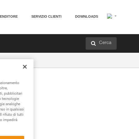
VENDITORE
SERVIZIO CLIENTI
DOWNLOADS
Cerca
unzionamento
oltre,
i, pubblicitari
/o tecnologie
ogie analoghe
nso in qualsiasi
rifiuto di tutti
to impedirà