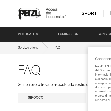
SPORT
VERTICALITÀ
ILLUMINAZIONE
CONSIGL
Servizio clienti
FAQ
Consenso 
Noi (PETZL D
FAQ
del Sito web,
informazioni 
e di social m
analoghe sar
Se non avete trovato risposte alle vostre domande nelle 
dei nostri p
momento facen
o parte di t
Cerca
all’utente d