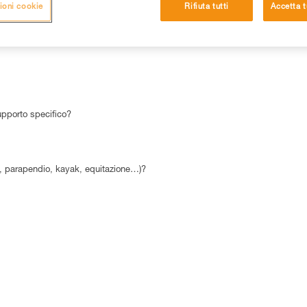
ioni cookie
Rifiuta tutti
Accetta t
15 RISPOSTE FREQUENTI
CONTATTI
upporto specifico?
smo, parapendio, kayak, equitazione…)?