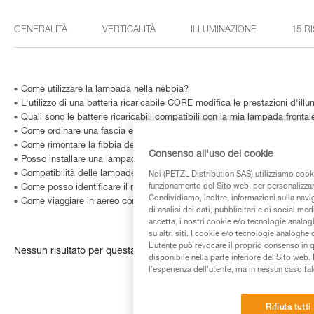
GENERALITÀ
VERTICALITÀ
ILLUMINAZIONE
15 R
Come utilizzare la lampada nella nebbia?
L'utilizzo di una batteria ricaricabile CORE modifica le prestazioni d'ill
Quali sono le batterie ricaricabili compatibili con la mia lampada frontal
Come ordinare una fascia elastica nuova?
Come rimontare la fibbia della fascia elastica delle lampade ACTIK / T
Consenso all'uso dei cookie
Posso installare una lampada frontale sulla mia bici?
Compatibilità delle lampade con HELMET ADAPT?
Noi (PETZL Distribution SAS) utilizziamo cooki
funzionamento del Sito web, per personalizzare 
Come posso identificare il modello e l’età della mia lampada frontale Pe
Condividiamo, inoltre, informazioni sulla navig
Come viaggiare in aereo con una lampada frontale?
di analisi dei dati, pubblicitari e di social med
accetta, i nostri cookie e/o tecnologie analog
su altri siti. I cookie e/o tecnologie analoghe
L’utente può revocare il proprio consenso in 
Nessun risultato per questa ricerca
disponibile nella parte inferiore del Sito web. 
l’esperienza dell’utente, ma in nessun caso tal
Rifiuta tutti