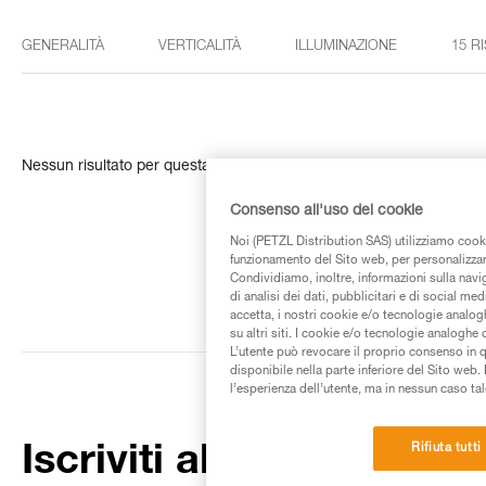
GENERALITÀ
VERTICALITÀ
ILLUMINAZIONE
15 R
Nessun risultato per questa ricerca
Consenso all'uso dei cookie
Noi (PETZL Distribution SAS) utilizziamo cooki
funzionamento del Sito web, per personalizzare 
Condividiamo, inoltre, informazioni sulla navig
di analisi dei dati, pubblicitari e di social med
accetta, i nostri cookie e/o tecnologie analog
su altri siti. I cookie e/o tecnologie analoghe
L’utente può revocare il proprio consenso in 
disponibile nella parte inferiore del Sito web. 
l’esperienza dell’utente, ma in nessun caso tal
Rifiuta tutti
Iscriviti alla newsletter