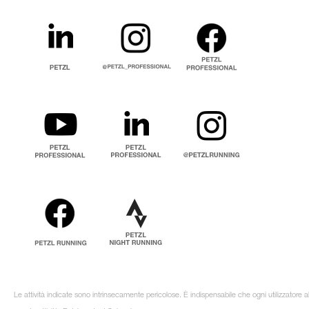
Le attività indicate sono intrinsecamente pericolose. È indispensabile che ogni utilizzatore 