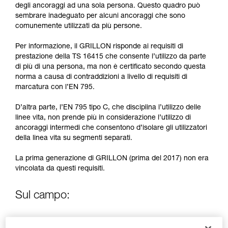
formazione ed un addestramento specifico.
degli ancoraggi ad una sola persona. Questo quadro può
Verificate con un professionista la vostra
sembrare inadeguato per alcuni ancoraggi che sono
capacità di rifare la manovra, da soli, in piena
comunemente utilizzati da più persone.
sicurezza, prima di riprodurla autonomamente.
Forniamo esempi di tecniche relative alla vostra
Per informazione, il GRILLON risponde ai requisiti di
attività. Ne possono esistere altre che non
prestazione della TS 16415 che consente l’utilizzo da parte
vengono qui descritte.
di più di una persona, ma non è certificato secondo questa
norma a causa di contraddizioni a livello di requisiti di
marcatura con l’EN 795.
D’altra parte, l’EN 795 tipo C, che disciplina l’utilizzo delle
linee vita, non prende più in considerazione l’utilizzo di
ancoraggi intermedi che consentono d’isolare gli utilizzatori
della linea vita su segmenti separati.
La prima generazione di GRILLON (prima del 2017) non era
vincolata da questi requisiti.
Sul campo:
Se necessario, al di fuori del quadro normativo, la nuova