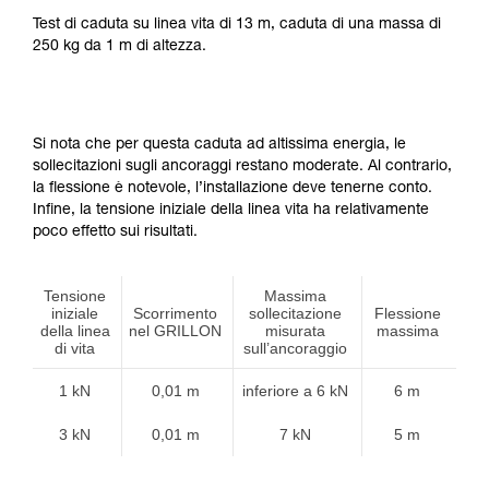
Test di caduta su linea vita di 13 m, caduta di una massa di
250 kg da 1 m di altezza.
Si nota che per questa caduta ad altissima energia, le
sollecitazioni sugli ancoraggi restano moderate. Al contrario,
la flessione è notevole, l’installazione deve tenerne conto.
Infine, la tensione iniziale della linea vita ha relativamente
poco effetto sui risultati.
Tensione
Massima
iniziale
Scorrimento
sollecitazione
Flessione
della linea
nel GRILLON
misurata
massima
di vita
sull’ancoraggio
1 kN
0,01 m
inferiore a 6 kN
6 m
3 kN
0,01 m
7 kN
5 m