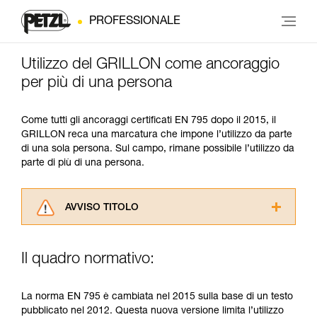
PROFESSIONALE
Utilizzo del GRILLON come ancoraggio
per più di una persona
Come tutti gli ancoraggi certificati EN 795 dopo il 2015, il
GRILLON reca una marcatura che impone l’utilizzo da parte
di una sola persona. Sul campo, rimane possibile l’utilizzo da
parte di più di una persona.
AVVISO TITOLO
Leggere attentamente le istruzioni tecniche dei
prodotti utilizzati in questo consiglio prima di
Il quadro normativo:
consultarlo. Dovete aver compreso le
informazioni dell’istruzione tecnica per poter
capire queste ulteriori informazioni.
La norma EN 795 è cambiata nel 2015 sulla base di un testo
La padronanza di queste tecniche richiede una
pubblicato nel 2012. Questa nuova versione limita l’utilizzo