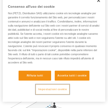
generazione di GRILLON (2017 e successivi) può essere
Consenso all'uso dei cookie
utilizzata da più di una persona.
Noi (PETZL Distribution SAS) utilizziamo cookie e/o tecnologie analoghe per
Deve essere condotta un’analisi dei rischi in ogni situazione
garantire il corretto funzionamento del Sito web, per personalizzare i nostri
per determinare la migliore soluzione da utilizzare.
contenuti e annunci e analizzare il traffico. Condividiamo, inoltre, informazioni
sulla navigazione dell’utente sul Sito web con i nostri partner di servizi di analisi
dei dati, pubblicitari e di social media al fine di personalizzare le nostre
Nota: in ogni caso, come per tutti gli ancoraggi, si
pubblicità. Se l’utente accetta, i nostri cookie e/o tecnologie analoghe saranno
raccomanda di rispettare il principio di abbondanza per non
attivi solo sul Sito web e non seguiranno l’utente su altri siti. I cookie e/o
affidare la sicurezza di un utilizzatore ad un solo dispositivo.
tecnologie analoghe dei nostri partner seguiranno l’utente durante la
navigazione. L’utente può revocare il proprio consenso in qualsiasi momento
facendo clic sul link “Impostazioni cookie”, disponibile nella parte inferiore del
Esempio di utilizzo in trattenuta:
Sito web. Il rifiuto di tutti o parte di tali cookie potrebbe compromettere
l’esperienza dell’utente, ma in nessun caso tale rifiuto impedirà all’utente di
accedere al Sito web.
Nel caso di due o tre persone collegate con cordini di
trattenuta su una terrazza ben delimitata, al sicuro da ogni
rischio di caduta, sarà perfettamente efficace un solo
Rifiuta tutti
Accetta tutti i cookie
GRILLON installato come linea vita.
Impostazioni cookie