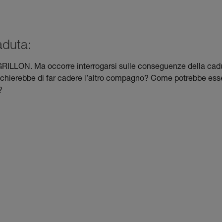
aduta:
o GRILLON. Ma occorre interrogarsi sulle conseguenze della cad
ta rischierebbe di far cadere l’altro compagno? Come potrebbe ess
?