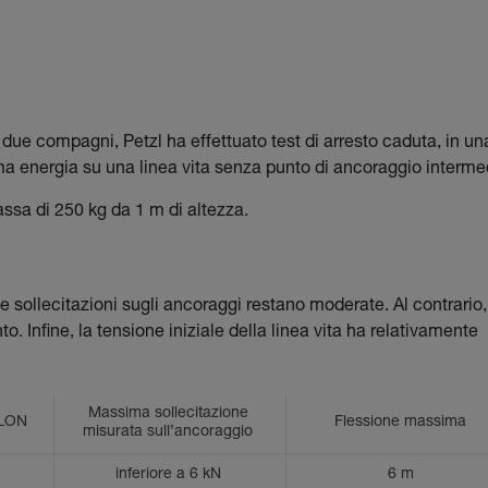
i due compagni, Petzl ha effettuato test di arresto caduta, in un
ima energia su una linea vita senza punto di ancoraggio intermed
assa di 250 kg da 1 m di altezza.
e sollecitazioni sugli ancoraggi restano moderate. Al contrario,
o. Infine, la tensione iniziale della linea vita ha relativamente
Massima sollecitazione
LLON
Flessione massima
misurata sull’ancoraggio
inferiore a 6 kN
6 m