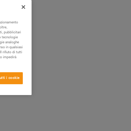
e
unzionamento
oltre,
i, pubblicitari
/o tecnologie
ogie analoghe
nso in qualsiasi
rifiuto di tutti
to impedirà
utti i cookie