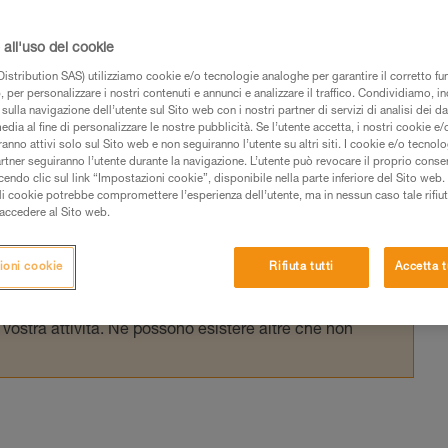
EN 795 dopo il 2015, il GRILLON reca una
arte di una sola persona. Sul campo, riman
all'uso dei cookie
 una persona.
istribution SAS) utilizziamo cookie e/o tecnologie analoghe per garantire il corretto f
 per personalizzare i nostri contenuti e annunci e analizzare il traffico. Condividiamo, in
sulla navigazione dell’utente sul Sito web con i nostri partner di servizi di analisi dei dat
edia al fine di personalizzare le nostre pubblicità. Se l’utente accetta, i nostri cookie e
anno attivi solo sul Sito web e non seguiranno l’utente su altri siti. I cookie e/o tecnol
artner seguiranno l’utente durante la navigazione. L’utente può revocare il proprio conse
do clic sul link “Impostazioni cookie”, disponibile nella parte inferiore del Sito web. Il 
 dei prodotti utilizzati in questo consiglio prima di
ali cookie potrebbe compromettere l’esperienza dell’utente, ma in nessun caso tale rifiu
azioni dell’istruzione tecnica per poter capire queste
i accedere al Sito web.
de una formazione ed un addestramento specifico.
ioni cookie
Rifiuta tutti
Accetta t
pacità di rifare la manovra, da soli, in piena sicurezza,
vostra attività. Ne possono esistere altre che non