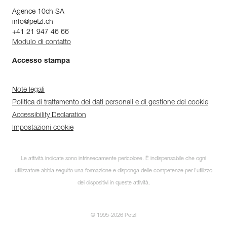
Agence 10ch SA
info@petzl.ch
+41 21 947 46 66
Modulo di contatto
Accesso stampa
Note legali
Politica di trattamento dei dati personali e di gestione dei cookie
Accessibility Declaration
Impostazioni cookie
Le attività indicate sono intrinsecamente pericolose. È indispensabile che ogni
utilizzatore abbia seguito una formazione e disponga delle competenze per l’utilizzo
dei dispositivi in queste attività.
© 1995-2026 Petzl