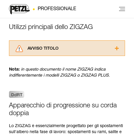
PROFESSIONALE
Utilizzi principali dello ZIGZAG
AVVISO TITOLO
Leggere attentamente le istruzioni tecniche dei
prodotti utilizzati in questo consiglio prima di
Nota:
in questo documento il nome ZIGZAG indica
consultarlo. Dovete aver compreso le
indifferentemente i modelli ZIGZAG o ZIGZAG PLUS.
informazioni dell’istruzione tecnica per poter
capire queste ulteriori informazioni.
La padronanza di queste tecniche richiede una
formazione ed un addestramento specifico.
Verificate con un professionista la vostra
Apparecchio di progressione su corda
capacità di rifare la manovra, da soli, in piena
doppia
sicurezza, prima di riprodurla autonomamente.
Forniamo esempi di tecniche relative alla vostra
attività. Ne possono esistere altre che non
Lo ZIGZAG è essenzialmente progettato per gli spostamenti
vengono qui descritte.
sull'albero nella fase di lavoro: spostamenti su rami, salite e