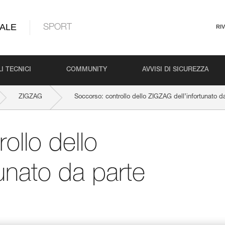
ALE
SPORT
RI
I TECNICI
COMMUNITY
AVVISI DI SICUREZZA
ZIGZAG
Soccorso: controllo dello ZIGZAG dell’infortunato da
ollo dello
unato da parte