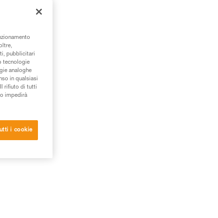
da
un
unzionamento
oltre,
i, pubblicitari
/o tecnologie
ogie analoghe
nso in qualsiasi
rifiuto di tutti
to impedirà
utti i cookie