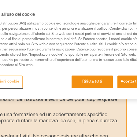
perdita di coscienza, o incapacità del
l'imbracatura rappresenta un pericolo vitale 
all'uso dei cookie
ve essere in grado di evacuare rapidamente 
istribution SAS) utilizziamo cookie e/o tecnologie analoghe per garantire il corretto f
 per personalizzare i nostri contenuti e annunci e analizzare il traffico. Condividiamo, in
scopo di questo documento non è
sulla navigazione dell’utente sul Sito web con i nostri partner di servizi di analisi dei dat
soccorso che devono essere praticate nel
edia al fine di personalizzare le nostre pubblicità. Se l’utente accetta, i nostri cookie e
anno attivi solo sul Sito web e non seguiranno l’utente su altri siti. I cookie e/o tecnol
resentate soltanto alcune precauzioni
artner seguiranno l’utente durante la navigazione. L’utente può revocare il proprio conse
do clic sul link “Impostazioni cookie”, disponibile nella parte inferiore del Sito web. Il 
ali cookie potrebbe compromettere l’esperienza dell’utente, ma in nessun caso tale rifiu
i accedere al Sito web.
ioni cookie
Rifiuta tutti
Accetta t
 dei prodotti utilizzati in questo consiglio prima di
azioni dell’istruzione tecnica per poter capire queste
de una formazione ed un addestramento specifico.
pacità di rifare la manovra, da soli, in piena sicurezza,
vostra attività. Ne possono esistere altre che non