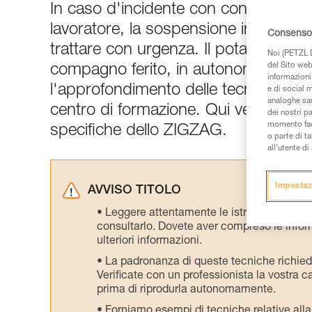
In caso d'incidente con conseguente 
lavoratore, la sospensione inerte nel
Consenso 
trattare con urgenza. Il potatore de
Noi (PETZL D
del Sito web,
compagno ferito, in autonomia. Lo 
informazioni 
l'approfondimento delle tecniche di 
e di social m
analoghe sar
centro di formazione. Qui vengono p
dei nostri p
momento facen
specifiche dello ZIGZAG.
o parte di t
all’utente d
Impostaz
AVVISO TITOLO
Leggere attentamente le istruzioni tecniche
consultarlo. Dovete aver compreso le inform
ulteriori informazioni.
La padronanza di queste tecniche richie
Verificate con un professionista la vostra ca
prima di riprodurla autonomamente.
Forniamo esempi di tecniche relative alla 