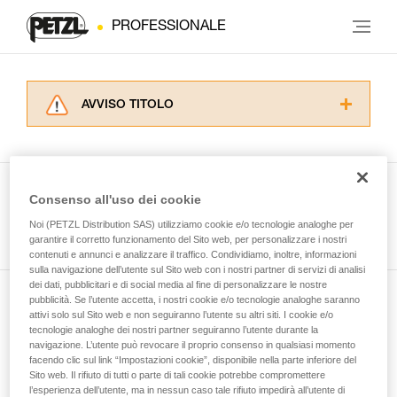
PROFESSIONALE
AVVISO TITOLO
Leggere attentamente le istruzioni tecniche dei
prodotti utilizzati in questo consiglio prima di
consultarlo. Dovete aver compreso le
informazioni dell’istruzione tecnica per poter
Consenso all'uso dei cookie
capire queste ulteriori informazioni.
Guarda tutti i consigli tecnici
Noi (PETZL Distribution SAS) utilizziamo cookie e/o tecnologie analoghe per
La padronanza di queste tecniche richiede una
garantire il corretto funzionamento del Sito web, per personalizzare i nostri
formazione ed un addestramento specifico.
contenuti e annunci e analizzare il traffico. Condividiamo, inoltre, informazioni
Verificate con un professionista la vostra
sulla navigazione dell’utente sul Sito web con i nostri partner di servizi di analisi
capacità di rifare la manovra, da soli, in piena
dei dati, pubblicitari e di social media al fine di personalizzare le nostre
sicurezza, prima di riprodurla autonomamente.
pubblicità. Se l’utente accetta, i nostri cookie e/o tecnologie analoghe saranno
Iscriviti alla newsletter
Forniamo esempi di tecniche relative alla vostra
attivi solo sul Sito web e non seguiranno l’utente su altri siti. I cookie e/o
tecnologie analoghe dei nostri partner seguiranno l’utente durante la
attività. Ne possono esistere altre che non
navigazione. L’utente può revocare il proprio consenso in qualsiasi momento
e rimani connesso alle nostre novità
vengono qui descritte.
facendo clic sul link “Impostazioni cookie”, disponibile nella parte inferiore del
Sito web. Il rifiuto di tutti o parte di tali cookie potrebbe compromettere
l’esperienza dell’utente, ma in nessun caso tale rifiuto impedirà all’utente di
E-mail *