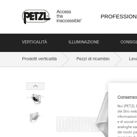
PROFESSION
VERTICALITÀ
ILLUMINAZIONE
CONSIGL
Prodotti verticalità
Pezzi di ricambio
Lev
Consenso 
Noi (PETZL D
del Sito web,
informazioni 
e di social m
analoghe sar
dei nostri p