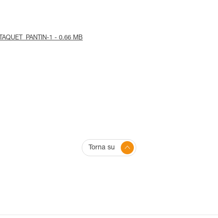
ice-TAQUET_PANTIN-1 - 0.66 MB
Torna su