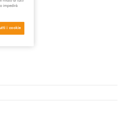
rifiuto di tutti
to impedirà
utti i cookie