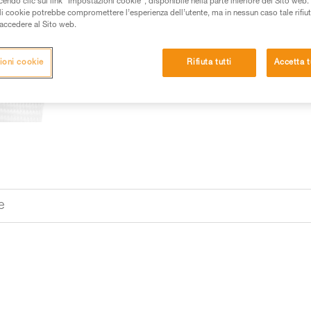
do clic sul link “Impostazioni cookie”, disponibile nella parte inferiore del Sito web. Il 
ali cookie potrebbe compromettere l’esperienza dell’utente, ma in nessun caso tale rifiu
i accedere al Sito web.
ioni cookie
Rifiuta tutti
Accetta t
e