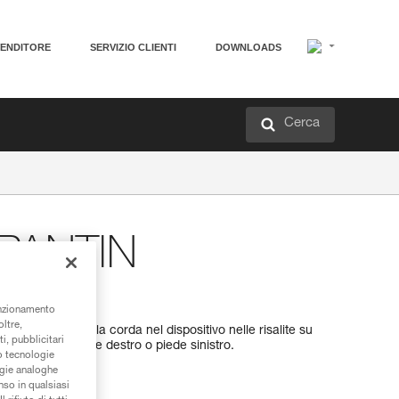
VENDITORE
SERVIZIO CLIENTI
DOWNLOADS
Cerca
 PANTIN
unzionamento
oltre,
IN, per tenere la corda nel dispositivo nelle risalite su
i, pubblicitari
 in versione piede destro o piede sinistro.
/o tecnologie
ogie analoghe
nso in qualsiasi