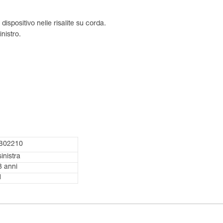
dispositivo nelle risalite su corda.
nistro.
B02210
sinistra
3 anni
1