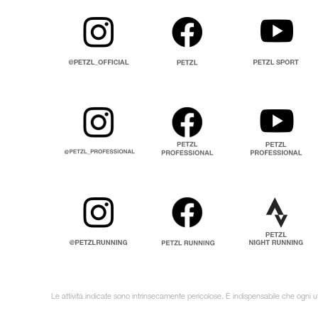
Le attività indicate sono intrinsecamente pericolose. È indispensabile che ogni ut