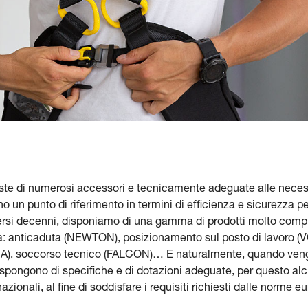
viste di numerosi accessori e tecnicamente adeguate alle necess
 un punto di riferimento in termini di efficienza e sicurezza per 
ersi decenni, disponiamo di una gamma di prodotti molto comple
quota: anticaduta (NEWTON), posizionamento sul posto di lavoro 
OIA), soccorso tecnico (FALCON)… E naturalmente, quando veng
spongono di specifiche e di dotazioni adeguate, per questo alcu
azionali, al fine di soddisfare i requisiti richiesti dalle norme 