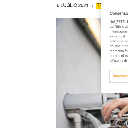
6 LUGLIO 2021
TRAVATURE E
Consenso 
Noi (PETZL D
del Sito web,
informazioni 
e di social m
analoghe sar
dei nostri p
momento facen
o parte di t
all’utente d
Impostaz