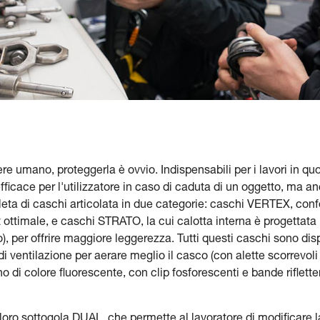
re umano, proteggerla è ovvio. Indispensabili per i lavori in quota
ficace per l'utilizzatore in caso di caduta di un oggetto, ma a
a di caschi articolata in due categorie: caschi VERTEX, confort
 ottimale, e caschi STRATO, la cui calotta interna è progettata 
, per offrire maggiore leggerezza. Tutti questi caschi sono dispon
i ventilazione per aerare meglio il casco (con alette scorrevoli
di colore fluorescente, con clip fosforescenti e bande rifletten
l loro sottogola DUAL, che permette al lavoratore di modificare 