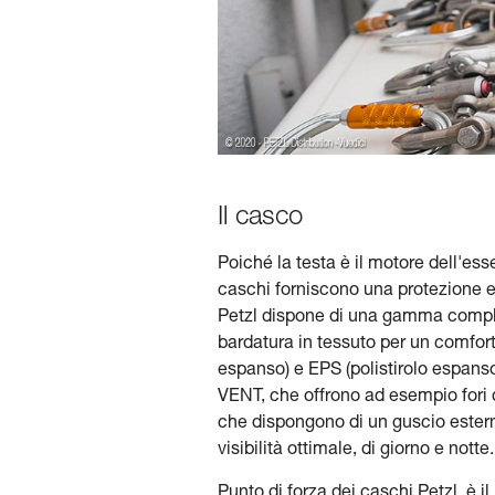
Il casco
Poiché la testa è il motore dell'esse
caschi forniscono una protezione ef
Petzl dispone di una gamma complet
bardatura in tessuto per un comfort
espanso) e EPS (polistirolo espanso)
VENT, che offrono ad esempio fori d
che dispongono di un guscio esterno 
visibilità ottimale, di giorno e notte.
Punto di forza dei caschi Petzl, è i