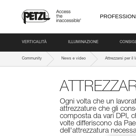
PROFESSION
VERTICALITÀ
ILLUMINAZIONE
CONSIGL
Community
News e video
Attrezzarsi per il
ATTREZZAR
Ogni volta che un lavora
attrezzature che gli cons
composta da vari DPI, ch
volte differiscono da P
dell'attrezzatura necessar