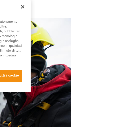
unzionamento
oltre,
i, pubblicitari
/o tecnologie
ogie analoghe
nso in qualsiasi
rifiuto di tutti
to impedirà
utti i cookie