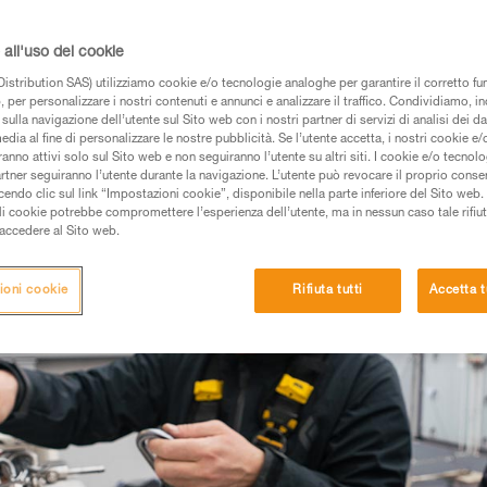
 COPERTURE
all'uso dei cookie
istribution SAS) utilizziamo cookie e/o tecnologie analoghe per garantire il corretto f
 per personalizzare i nostri contenuti e annunci e analizzare il traffico. Condividiamo, in
sulla navigazione dell’utente sul Sito web con i nostri partner di servizi di analisi dei dat
edia al fine di personalizzare le nostre pubblicità. Se l’utente accetta, i nostri cookie e
anno attivi solo sul Sito web e non seguiranno l’utente su altri siti. I cookie e/o tecnol
artner seguiranno l’utente durante la navigazione. L’utente può revocare il proprio conse
do clic sul link “Impostazioni cookie”, disponibile nella parte inferiore del Sito web. Il 
ali cookie potrebbe compromettere l’esperienza dell’utente, ma in nessun caso tale rifiu
i accedere al Sito web.
ioni cookie
Rifiuta tutti
Accetta t