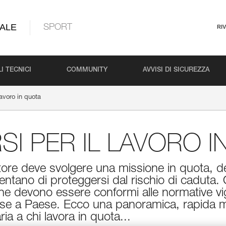
ALE
SPORT
RI
I TECNICI
COMMUNITY
AVVISI DI SICUREZZA
 lavoro in quota
SI PER IL LAVORO 
tore deve svolgere una missione in quota, d
entano di proteggersi dal rischio di caduta.
e devono essere conformi alle normative vi
aese a Paese. Ecco una panoramica, rapida 
ia a chi lavora in quota...