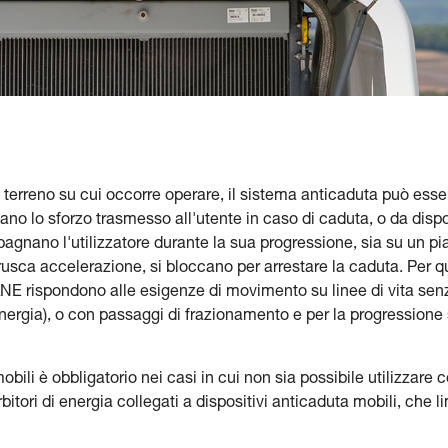
terreno su cui occorre operare, il sistema anticaduta può esser
tano lo sforzo trasmesso all'utente in caso di caduta, o da dispos
nano l'utilizzatore durante la sua progressione, sia su un pian
usca accelerazione, si bloccano per arrestare la caduta. Per qu
 rispondono alle esigenze di movimento su linee di vita sen
energia), o con passaggi di frazionamento e per la progressione s
mobili è obbligatorio nei casi in cui non sia possibile utilizzare c
rbitori di energia collegati a dispositivi anticaduta mobili, che li