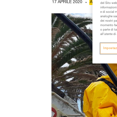
17 APRILE 2020
ACCESSO SU 
del Sito web,
informazioni 
e di social m
analoghe sar
dei nostri p
momento facen
o parte di t
all’utente d
Impostaz