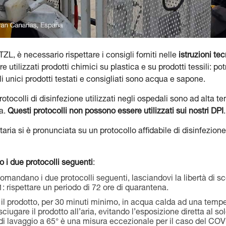
TZL, è necessario rispettare i consigli forniti nelle
istruzioni te
utilizzati prodotti chimici su plastica e su prodotti tessili: po
 Gli unici prodotti testati e consigliati sono acqua e sapone.
otocolli di disinfezione utilizzati negli ospedali sono ad alta 
a.
Questi protocolli non possono essere utilizzati sui nostri DPI
.
taria si è pronunciata su un protocollo affidabile di disinfezio
i due protocolli seguenti
:
omandano i due protocolli seguenti, lasciandovi la libertà di sce
1: rispettare un periodo di 72 ore di quarantena.
il prodotto, per 30 minuti minimo, in acqua calda ad una temper
ugare il prodotto all’aria, evitando l’esposizione diretta al sol
di lavaggio a 65° è una misura eccezionale per il caso del COVI