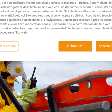
FUNE E SPAZI CONFINATI
 per personalizzare i nostri contenuti e annunci e analizzare il traffico. Condividiamo, in
sulla navigazione dell’utente sul Sito web con i nostri partner di servizi di analisi dei dat
edia al fine di personalizzare le nostre pubblicità. Se l’utente accetta, i nostri cookie e
anno attivi solo sul Sito web e non seguiranno l’utente su altri siti. I cookie e/o tecnol
artner seguiranno l’utente durante la navigazione. L’utente può revocare il proprio conse
do clic sul link “Impostazioni cookie”, disponibile nella parte inferiore del Sito web. Il 
ali cookie potrebbe compromettere l’esperienza dell’utente, ma in nessun caso tale rifiu
i accedere al Sito web.
ioni cookie
Rifiuta tutti
Accetta t