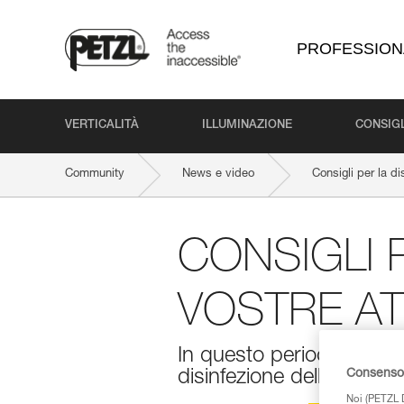
PROFESSION
VERTICALITÀ
ILLUMINAZIONE
CONSIGL
Community
News e video
Consigli per la di
CONSIGLI 
VOSTRE A
In questo periodo di cris
Consenso 
disinfezione delle propri
Noi (PETZL D