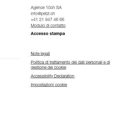
Agence 10ch SA
info@petzl.ch
+41 21 947 46 66
Modulo di contatto
Accesso stampa
Note legali
Politica di trattamento dei dati personali e di
gestione dei cookie
Accessibility Declaration
Impostazioni cookie
Scopri ePPEcentre
Semplifica il controllo e la manutenzione dei tuoi DPI.
PER SAPERNE DI PIÙ