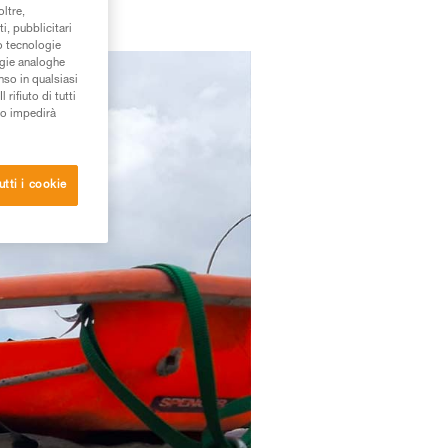
oltre,
i, pubblicitari
/o tecnologie
ogie analoghe
nso in qualsiasi
rifiuto di tutti
to impedirà
utti i cookie