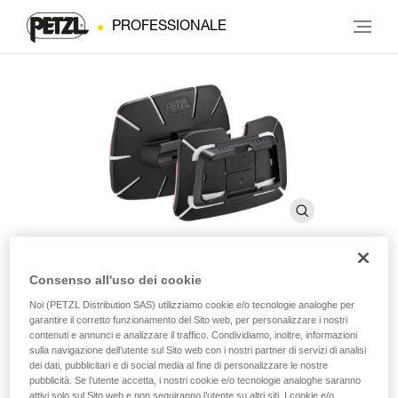
PROFESSIONALE
Consenso all'uso dei cookie
PRO ADAPT
Noi (PETZL Distribution SAS) utilizziamo cookie e/o tecnologie analoghe per
garantire il corretto funzionamento del Sito web, per personalizzare i nostri
contenuti e annunci e analizzare il traffico. Condividiamo, inoltre, informazioni
Accessorio adesivo che consente di fissare una lampada
sulla navigazione dell’utente sul Sito web con i nostri partner di servizi di analisi
dei dati, pubblicitari e di social media al fine di personalizzare le nostre
frontale DUO su ogni tipo di casco
pubblicità. Se l’utente accetta, i nostri cookie e/o tecnologie analoghe saranno
attivi solo sul Sito web e non seguiranno l’utente su altri siti. I cookie e/o