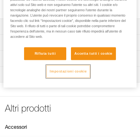
attivi solo sul Sito web e non seguiranno l’utente su altri siti. I cookie e/o
Cavo di ricarica destinato alla batteria CORE PRO.
tecnologie analoghe dei nostri partner seguiranno l’utente durante la
navigazione. L’utente può revocare il proprio consenso in qualsiasi momento
facendo clic sul link “Impostazioni cookie”, disponibile nella parte inferiore del
Descrizione
Sito web. Il rifiuto di tutti o parte di tali cookie potrebbe compromettere
l’esperienza dell’utente, ma in nessun caso tale rifiuto impedirà all’utente di
accedere al Sito web.
Cavo di ricarica per batteria CORE PRO.
Specifiche tecniche
Il cavo si può collegare alla batteria o direttamente alla
Rifiuta tutti
Accetta tutti i cookie
lampada, grazie ai punti di contatto esterni.
Peso: 30 g
Informazioni tecniche
Connettore USB-C lato alimentazione rete e connettore
Certificazione(i): CE
Libretto d'uso
specifico Petzl lato batteria o lampada.
Impostazioni cookie
Ispezione
Dettagli codice
Scarica il pdf technical-notice-CORE PRO-charging cable
Indicatore di carica della batteria (rosso = in carica, verde
CORE PRO-1
= batteria carica).
Codice : E131AA00
Dichiarazione di conformità
Garanzia : 3 anni
Compatibile con un adattatore rete USB-C 20 W e 25 W.
Scarica il pdf UE-Declaration-E132AA00-E131AA00-
Confezione : 1
Adattatore rete non fornito.
CORE-PRO-CHARGER
Altri prodotti
FAQ
FAQ
Accessori
See all technical content