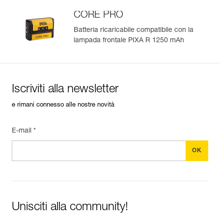
CORE PRO
Batteria ricaricabile compatibile con la
lampada frontale PIXA R 1250 mAh
Gestisci e controlla facilmente i tuoi DPI
Aggiungi un prodotto Petzl semplicemente scansionando il
suo datamatrix: tutte le informazioni sul prodotto saranno
compilate automaticamente.
Iscriviti alla newsletter
Importa ed esporta facilmente i dati dei tuoi DPI esistenti.
e rimani connesso alle nostre novità
Visualizza lo storico di un prodotto dalla sua data di
produzione.
E-mail *
Per saperne di più
Unisciti alla community!