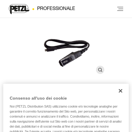
PROFESSIONALE
Consenso all'uso dei cookie
Cavo di ricarica per CORE
Noi (PETZL Distribution SAS) utilizziamo cookie e/o tecnologie analoghe per
PRO
garantire il corretto funzionamento del Sito web, per personalizzare i nostri
contenuti e annunci e analizzare il traffico. Condividiamo, inoltre, informazioni
sulla navigazione dell’utente sul Sito web con i nostri partner di servizi di analisi
Cavo di ricarica per batteria CORE PRO
dei dati, pubblicitari e di social media al fine di personalizzare le nostre
pubblicità. Se l’utente accetta, i nostri cookie e/o tecnologie analoghe saranno