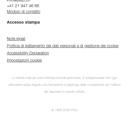
info@petzl.ch
+41 21 947 46 66
Modulo di contatto
Accesso stampa
Note legali
Politica di trattamento dei dati personali e di gestione dei cookie
Accessibility Declaration
Impostazioni cookie
Le attività indicate sono intrinsecamente pericolose. È indispensabile che ogni
utilizzatore abbia seguito una formazione e disponga delle competenze per l’utilizzo
dei dispositivi in queste attività.
© 1995-2026 Petzl